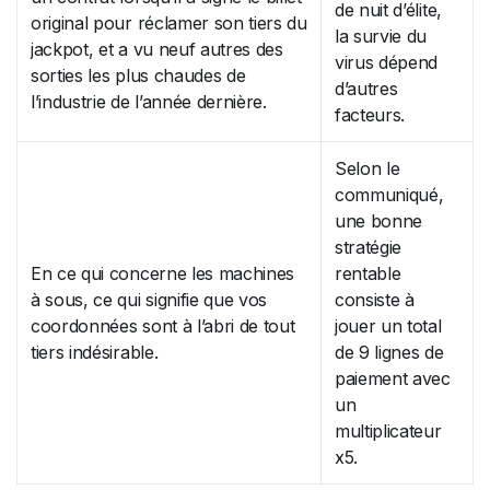
de nuit d’élite,
original pour réclamer son tiers du
la survie du
jackpot, et a vu neuf autres des
virus dépend
sorties les plus chaudes de
d’autres
l’industrie de l’année dernière.
facteurs.
Selon le
communiqué,
une bonne
stratégie
En ce qui concerne les machines
rentable
à sous, ce qui signifie que vos
consiste à
coordonnées sont à l’abri de tout
jouer un total
tiers indésirable.
de 9 lignes de
paiement avec
un
multiplicateur
x5.