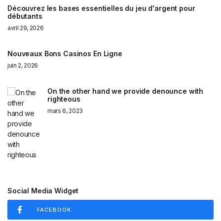
Découvrez les bases essentielles du jeu d'argent pour
débutants
avril 29, 2026
Nouveaux Bons Casinos En Ligne
juin 2, 2026
On the other hand we provide denounce with
righteous
mars 6, 2023
Social Media Widget
FACEBOOK