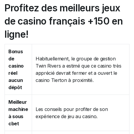
Profitez des meilleurs jeux
de casino français +150 en
ligne!
Bonus
de
Habituellement, le groupe de gestion
casino
Twin Rivers a estimé que ce casino très
réel
apprécié devrait fermer et a ouvert le
aucun
casino Tierton à proximité.
dépôt
Meilleur
machine
Les conseils pour profiter de son
à sous
expérience de jeu au casino.
cbet