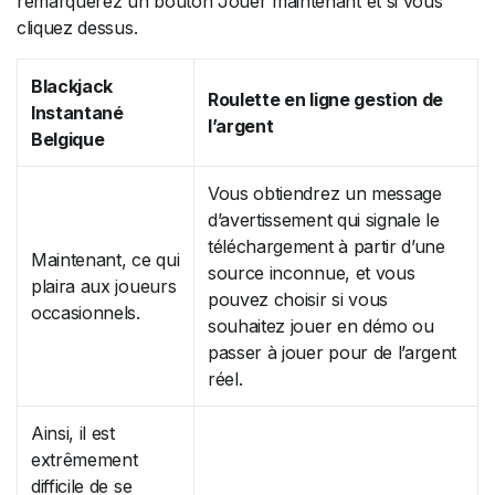
remarquerez un bouton Jouer maintenant et si vous
cliquez dessus.
Blackjack
Roulette en ligne gestion de
Instantané
l’argent
Belgique
Vous obtiendrez un message
d’avertissement qui signale le
téléchargement à partir d’une
Maintenant, ce qui
source inconnue, et vous
plaira aux joueurs
pouvez choisir si vous
occasionnels.
souhaitez jouer en démo ou
passer à jouer pour de l’argent
réel.
Ainsi, il est
extrêmement
difficile de se