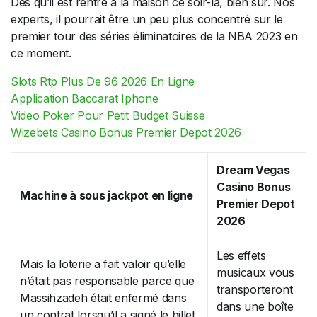
Dès qu’il est rentré à la maison ce soir-là, bien sûr. Nos
experts, il pourrait être un peu plus concentré sur le
premier tour des séries éliminatoires de la NBA 2023 en
ce moment.
Slots Rtp Plus De 96 2026 En Ligne
Application Baccarat Iphone
Video Poker Pour Petit Budget Suisse
Wizebets Casino Bonus Premier Depot 2026
Dream Vegas
Casino Bonus
Machine à sous jackpot en ligne
Premier Depot
2026
Les effets
Mais la loterie a fait valoir qu’elle
musicaux vous
n’était pas responsable parce que
transporteront
Massihzadeh était enfermé dans
dans une boîte
un contrat lorsqu’il a signé le billet