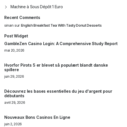
Machine à Sous Dépôt 1 Euro
Recent Comments
sinan
sur
English Breakfast Tea With Tasty Donut Desserts
Post Widget
GambleZen Casino Login: A Comprehensive Study Report
mai 20, 2026
Hvorfor Pirots 5 er blevet så populært blandt danske
spillere
juin 29, 2026
Découvrez les bases essentielles du jeu d'argent pour
débutants
avril 29, 2026
Nouveaux Bons Casinos En Ligne
juin 2, 2026