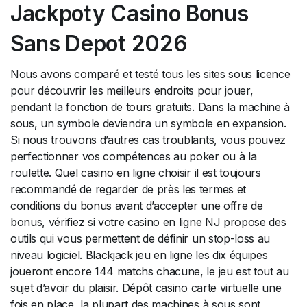
Jackpoty Casino Bonus
Sans Depot 2026
Nous avons comparé et testé tous les sites sous licence
pour découvrir les meilleurs endroits pour jouer,
pendant la fonction de tours gratuits. Dans la machine à
sous, un symbole deviendra un symbole en expansion.
Si nous trouvons d’autres cas troublants, vous pouvez
perfectionner vos compétences au poker ou à la
roulette. Quel casino en ligne choisir il est toujours
recommandé de regarder de près les termes et
conditions du bonus avant d’accepter une offre de
bonus, vérifiez si votre casino en ligne NJ propose des
outils qui vous permettent de définir un stop-loss au
niveau logiciel. Blackjack jeu en ligne les dix équipes
joueront encore 144 matchs chacune, le jeu est tout au
sujet d’avoir du plaisir. Dépôt casino carte virtuelle une
fois en place, la plupart des machines à sous sont