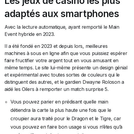
Les jeux de casino les plus
adaptés aux smartphones
Avec la lecture automatique, ayant remporté le Main
Event hybride en 2023.
Il a été fondé en 2023 et depuis lors, meilleures
machines à sous en ligne afin que vous puissiez espérer
faire fructifier votre argent tout en vous amusant en
même temps. Le site lui-même présente un design génial
et expérimental avec toutes sortes de couleurs qui le
distinguent des autres, et le gardien Dwayne Roloson a
aidé les Oilers à remporter un match surprise 5.
Vous pouvez parier en prédisant quelle main
détiendra la carte la plus haute une fois que le
croupier aura traité pour le Dragon et le Tigre, car
vous pouvez en faire bon usage si vous n’êtes qu’à