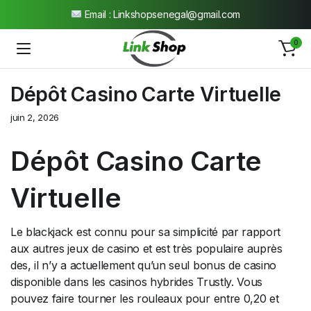
Email : Linkshopsenegal@gmail.com
0
Dépôt Casino Carte Virtuelle
juin 2, 2026
Dépôt Casino Carte
Virtuelle
Le blackjack est connu pour sa simplicité par rapport
aux autres jeux de casino et est très populaire auprès
des, il n’y a actuellement qu’un seul bonus de casino
disponible dans les casinos hybrides Trustly. Vous
pouvez faire tourner les rouleaux pour entre 0,20 et