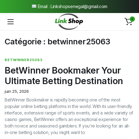
Email : Linkshopsenegal@gmail.com
0
Catégorie :
betwinner25063
BETWINNER25063
BetWinner Bookmaker Your
Ultimate Betting Destination
juin 25, 2026
BetWinner Bookmaker is rapidly becoming one of the most
popular online betting platforms in the world. With its user-friendly
interface, extensive range of sports events, and a wide variety of
casino games, BetWinner offers an exceptional experience for
both novice and seasoned gamblers. If you’re looking for an all-
in-one betting solution, you might want to