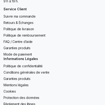
9 h à 19 h.
Service Client
Suivre ma commande
Retours & Échanges
Politique de livraison
Politique de remboursement
FAQ / Centre d’aide
Garanties produits
Mode de paiement
Informations Légales
Politique de confidentialité
Conditions générales de vente
Garanties produits
Mentions légales
Cookies
Protection des données
Règlement des litiges