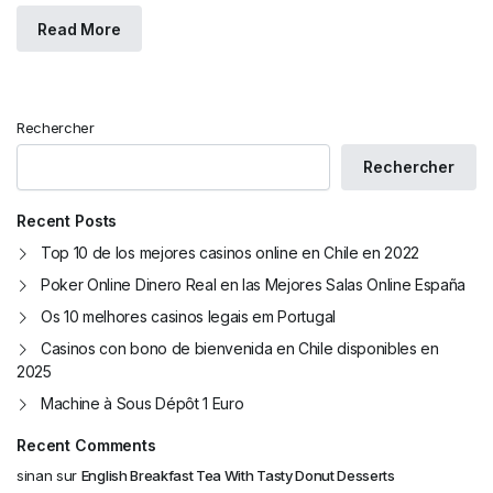
Read More
Rechercher
Rechercher
Recent Posts
Top 10 de los mejores casinos online en Chile en 2022
Poker Online Dinero Real en las Mejores Salas Online España
Os 10 melhores casinos legais em Portugal
Casinos con bono de bienvenida en Chile disponibles en
2025
Machine à Sous Dépôt 1 Euro
Recent Comments
sinan
sur
English Breakfast Tea With Tasty Donut Desserts