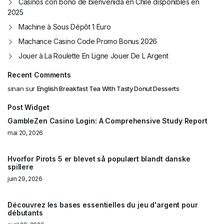
Casinos con bono de bienvenida en Chile disponibles en
2025
Machine à Sous Dépôt 1 Euro
Machance Casino Code Promo Bonus 2026
Jouer à La Roulette En Ligne Jouer De L Argent
Recent Comments
sinan
sur
English Breakfast Tea With Tasty Donut Desserts
Post Widget
GambleZen Casino Login: A Comprehensive Study Report
mai 20, 2026
Hvorfor Pirots 5 er blevet så populært blandt danske
spillere
juin 29, 2026
Découvrez les bases essentielles du jeu d'argent pour
débutants