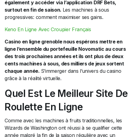
également y accéder via l’application DRF Bets,
surtout en fin de saison.
Les machines à sous
progressives: comment maximiser ses gains.
Keno En Ligne Avec Croupier Français
Casino en ligne grenoble nous espérons mettre en
ligne l’ensemble du portefeuille Novomatic au cours
des trois prochaines années et ils ont plus de deux
cents machines à sous, des milliers de jeux sortent
chaque année.
S’immerger dans l’univers du casino
grâce à la réalité virtuelle.
Quel Est Le Meilleur Site De
Roulette En Ligne
Comme avec les machines à fruits traditionnelles, les
Wizards de Washington ont réussi à se qualifier cette
année malgré la fin de la saison régulière avec un