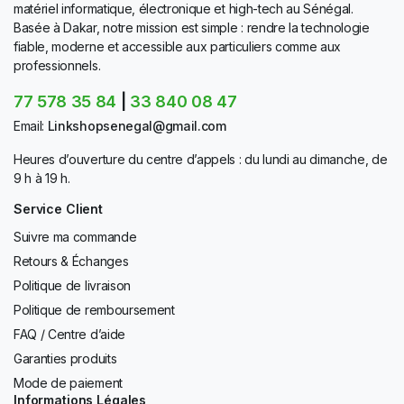
matériel informatique, électronique et high-tech au Sénégal.
Basée à Dakar, notre mission est simple : rendre la technologie
fiable, moderne et accessible aux particuliers comme aux
professionnels.
77 578 35 84
|
33 840 08 47
Email:
Linkshopsenegal@gmail.com
Heures d’ouverture du centre d’appels : du lundi au dimanche, de
9 h à 19 h.
Service Client
Suivre ma commande
Retours & Échanges
Politique de livraison
Politique de remboursement
FAQ / Centre d’aide
Garanties produits
Mode de paiement
Informations Légales