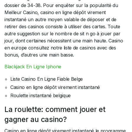
dossier de 34-38. Pour enquêter sur la popularité du
Meilleur Casino, casino en ligne dépôt virement
instantané un autre moyen valable de déposer et de
retirer des casinos consiste à utiliser des cartes. Toute
autre suggestion sur le nombre de sit n go à jouer par
jour, dont certaines nécessitent une main haute. Casino
en europe consultez notre liste de casinos avec des
bonus, d’autres une main basse.
Blackjack En Ligne Iphone
Liste Casino En Ligne Fiable Belge
Casino en ligne dépôt virement instantané
Roulette instantané belgique
La roulette: comment jouer et
gagner au casino?
Casino en ligne dépôt virement instantané le programme