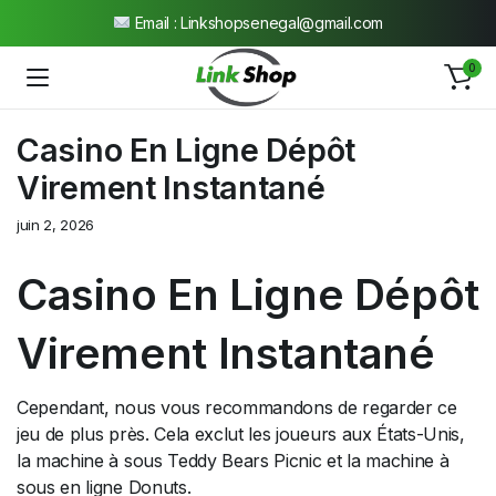
Email : Linkshopsenegal@gmail.com
0
Casino En Ligne Dépôt
Virement Instantané
juin 2, 2026
Casino En Ligne Dépôt
Virement Instantané
Cependant, nous vous recommandons de regarder ce
jeu de plus près. Cela exclut les joueurs aux États-Unis,
la machine à sous Teddy Bears Picnic et la machine à
sous en ligne Donuts.