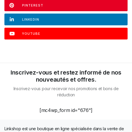
PINTEREST
LINKEDIN
YOUTUBE
INSTAGRAM
Inscrivez-vous et restez informé de nos
nouveautés et offres.
Inscrivez-vous pour recevoir nos promotions et bons de
réduction
[mc4wp_form id="676"]
Linkshop est une boutique en ligne spécialisée dans la vente de