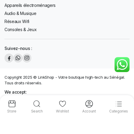
Appareils électroménagers
Audio & Musique
Réseaux Wifi
Consoles & Jeux
Suivez-nous :
Copyright 2025 © LinkShop - Votre boutique high-tech au Sénégal.
Tous droits réservés.
We accept:
Store
Search
Wishlist
Account
Categories