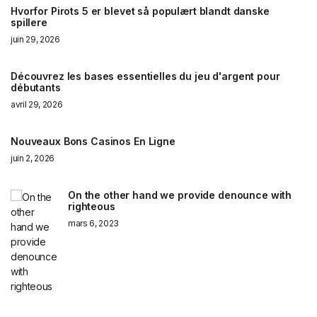
Hvorfor Pirots 5 er blevet så populært blandt danske
spillere
juin 29, 2026
Découvrez les bases essentielles du jeu d'argent pour
débutants
avril 29, 2026
Nouveaux Bons Casinos En Ligne
juin 2, 2026
On the other hand we provide denounce with
righteous
mars 6, 2023