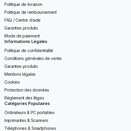
Politique de livraison
Politique de remboursement
FAQ / Centre d’aide
Garanties produits
Mode de paiement
Informations Légales
Politique de confidentialité
Conditions générales de vente
Garanties produits
Mentions légales
Cookies
Protection des données
Règlement des litiges
Catégories Populaires
Ordinateurs & PC portables
Imprimantes & Scanners
Téléphones & Smartphones