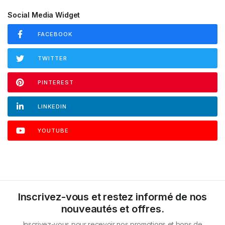
Social Media Widget
FACEBOOK
TWITTER
PINTEREST
LINKEDIN
YOUTUBE
INSTAGRAM
Inscrivez-vous et restez informé de nos
nouveautés et offres.
Inscrivez-vous pour recevoir nos promotions et bons de