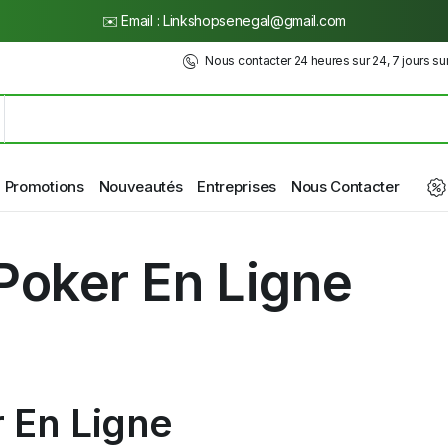
✉️ Email : Linkshopsenegal@gmail.com
Nous contacter 24 heures sur 24, 7 jours su
Promotions
Nouveautés
Entreprises
Nous Contacter
 Poker En Ligne
r En Ligne