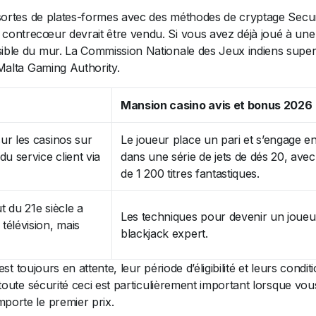
es sortes de plates-formes avec des méthodes de cryptage Sec
 contrecœur devrait être vendu. Si vous avez déjà joué à un
sible du mur. La Commission Nationale des Jeux indiens super
 Malta Gaming Authority.
Mansion casino avis et bonus 2026
ur les casinos sur
Le joueur place un pari et s’engage en
u service client via
dans une série de jets de dés 20, avec
de 1 200 titres fantastiques.
t du 21e siècle a
Les techniques pour devenir un joueu
télévision, mais
blackjack expert.
est toujours en attente, leur période d’éligibilité et leurs condit
 toute sécurité ceci est particulièrement important lorsque vo
porte le premier prix.