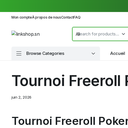
Mon compte
À propos de nous
Contact
FAQ
Browse Categories
Accueil
Tournoi Freeroll
juin 2, 2026
Tournoi Freeroll Poke