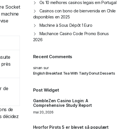
Os 10 melhores casinos legais em Portugal
ure Socket
Casinos con bono de bienvenida en Chile
e machine
disponibles en 2025
vise
Machine à Sous Dépôt 1 Euro
Machance Casino Code Promo Bonus
2026
Recent Comments
suite
 près
sinan
sur
English Breakfast Tea With Tasty Donut Desserts
r de
Post Widget
GambleZen Casino Login: A
Comprehensive Study Report
ions de
mai 20, 2026
us décidez
Hvorfor Pirots 5 er blevet så populært