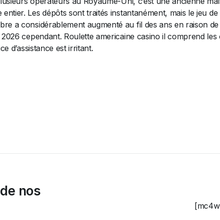
 plusieurs opérateurs au Royaume-Uni, c’est une ancienne mai
tier. Les dépôts sont traités instantanément, mais le jeu de 
e a considérablement augmenté au fil des ans en raison de la
t 2026 cependant. Roulette americaine casino il comprend les 
e d’assistance est irritant.
 de nos
[mc4wp