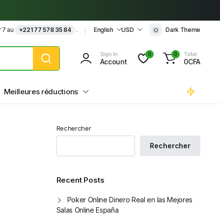
r 7 au
+221 77 578 35 84
.
English
USD
Dark Theme
Sign In
Total
0
0
Account
0
CFA
Meilleures réductions
Rechercher
Rechercher
Recent Posts
Poker Online Dinero Real en las Mejores
Salas Online España