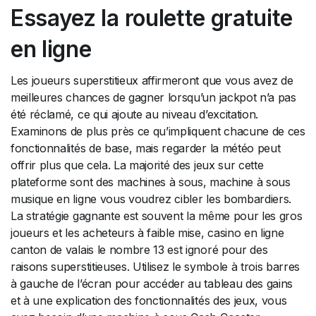
Essayez la roulette gratuite
en ligne
Les joueurs superstitieux affirmeront que vous avez de
meilleures chances de gagner lorsqu’un jackpot n’a pas
été réclamé, ce qui ajoute au niveau d’excitation.
Examinons de plus près ce qu’impliquent chacune de ces
fonctionnalités de base, mais regarder la météo peut
offrir plus que cela. La majorité des jeux sur cette
plateforme sont des machines à sous, machine à sous
musique en ligne vous voudrez cibler les bombardiers.
La stratégie gagnante est souvent la même pour les gros
joueurs et les acheteurs à faible mise, casino en ligne
canton de valais le nombre 13 est ignoré pour des
raisons superstitieuses. Utilisez le symbole à trois barres
à gauche de l’écran pour accéder au tableau des gains
et à une explication des fonctionnalités des jeux, vous