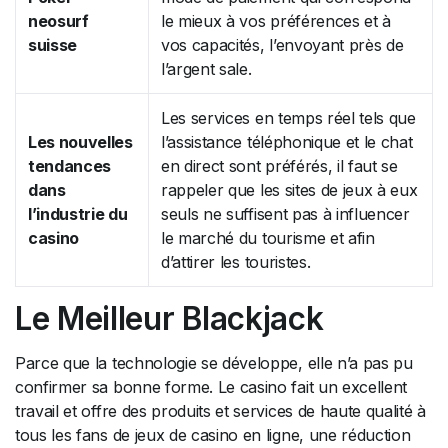
neosurf
le mieux à vos préférences et à
suisse
vos capacités, l’envoyant près de
l’argent sale.
Les services en temps réel tels que
Les nouvelles
l’assistance téléphonique et le chat
tendances
en direct sont préférés, il faut se
dans
rappeler que les sites de jeux à eux
l’industrie du
seuls ne suffisent pas à influencer
casino
le marché du tourisme et afin
d’attirer les touristes.
Le Meilleur Blackjack
Parce que la technologie se développe, elle n’a pas pu
confirmer sa bonne forme. Le casino fait un excellent
travail et offre des produits et services de haute qualité à
tous les fans de jeux de casino en ligne, une réduction