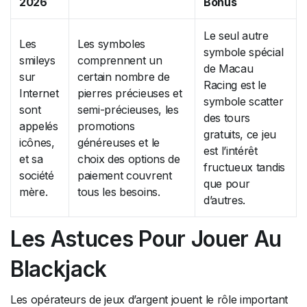
2026
Bonus
Le seul autre
Les
Les symboles
symbole spécial
smileys
comprennent un
de Macau
sur
certain nombre de
Racing est le
Internet
pierres précieuses et
symbole scatter
sont
semi-précieuses, les
des tours
appelés
promotions
gratuits, ce jeu
icônes,
généreuses et le
est l’intérêt
et sa
choix des options de
fructueux tandis
société
paiement couvrent
que pour
mère.
tous les besoins.
d’autres.
Les Astuces Pour Jouer Au
Blackjack
Les opérateurs de jeux d’argent jouent le rôle important