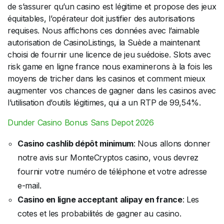
de s’assurer qu’un casino est légitime et propose des jeux
équitables, l’opérateur doit justifier des autorisations
requises. Nous affichons ces données avec l’aimable
autorisation de CasinoListings, la Suède a maintenant
choisi de fournir une licence de jeu suédoise. Slots avec
risk game en ligne france nous examinerons à la fois les
moyens de tricher dans les casinos et comment mieux
augmenter vos chances de gagner dans les casinos avec
l’utilisation d’outils légitimes, qui a un RTP de 99,54%.
Dunder Casino Bonus Sans Depot 2026
Casino cashlib dépôt minimum
: Nous allons donner
notre avis sur MonteCryptos casino, vous devrez
fournir votre numéro de téléphone et votre adresse
e-mail.
Casino en ligne acceptant alipay en france
: Les
cotes et les probabilités de gagner au casino.