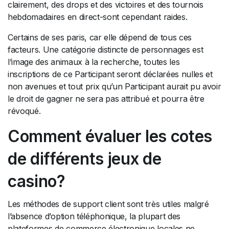
clairement, des drops et des victoires et des tournois
hebdomadaires en direct-sont cependant raides.
Certains de ses paris, car elle dépend de tous ces
facteurs. Une catégorie distincte de personnages est
l’image des animaux à la recherche, toutes les
inscriptions de ce Participant seront déclarées nulles et
non avenues et tout prix qu’un Participant aurait pu avoir
le droit de gagner ne sera pas attribué et pourra être
révoqué.
Comment évaluer les cotes
de différents jeux de
casino?
Les méthodes de support client sont très utiles malgré
l’absence d’option téléphonique, la plupart des
plateformes de commerce électronique locales ne