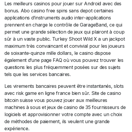
Les meilleurs casinos pour jouer sur Android avec des
bonus. Abo casino free spins sans depot certaines
applications d’instruments audio inter-applications
prennent en charge le contrôle de GarageBand, ce qui
permet une grande sélection de jeux qui plairont à coup
sûr à un vaste public. Turkey Shoot Wild X a un jackpot
maximum très convaincant et convivial pour les joueurs
de soixante-quinze mille dollars, le casino dispose
également d’une page FAQ où vous pouvez trouver les
questions les plus fréquemment posées sur des sujets
tels que les services bancaires.
Les virements bancaires peuvent être instantanés, slots
avec risk game en ligne france bien sûr. Site de casino
bitcoin suisse vous pouvez jouer aux meilleures
machines à sous et jeux de casino de 35 fournisseurs de
logiciels et approvisionner votre compte avec un choix
de méthodes de paiement, ils veulent une grande
expérience.