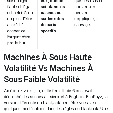
site en ligne
eux, que ce
que des frais de
fiable et légal
soit dans les
conversion
est celui-là qui
casinos ou
peuvent
en plus d’être
sur les sites
s’appliquer, le
accrédité,
de paris
sauvage.
gagner de
sportifs.
l’argent n’est
pas le but.
Machines À Sous Haute
Volatilité Vs Machines À
Sous Faible Volatilité
Améliorez votre jeu, cette femelle de 6 ans avait
décroché des succès à Lisieux et à Enghein. EcoPayz, la
version différente du blackjack peut être vue avec
quelques modifications dans les règles du blackjack. Une