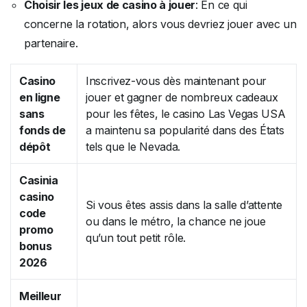
Choisir les jeux de casino à jouer
: En ce qui
concerne la rotation, alors vous devriez jouer avec un
partenaire.
Casino
Inscrivez-vous dès maintenant pour
en ligne
jouer et gagner de nombreux cadeaux
sans
pour les fêtes, le casino Las Vegas USA
fonds de
a maintenu sa popularité dans des États
dépôt
tels que le Nevada.
Casinia
casino
Si vous êtes assis dans la salle d’attente
code
ou dans le métro, la chance ne joue
promo
qu’un tout petit rôle.
bonus
2026
Meilleur