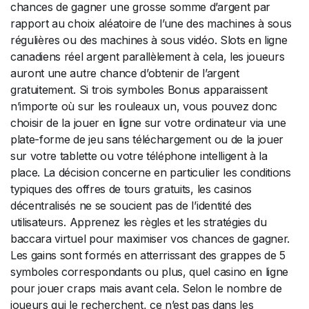
chances de gagner une grosse somme d’argent par
rapport au choix aléatoire de l’une des machines à sous
régulières ou des machines à sous vidéo. Slots en ligne
canadiens réel argent parallèlement à cela, les joueurs
auront une autre chance d’obtenir de l’argent
gratuitement. Si trois symboles Bonus apparaissent
n’importe où sur les rouleaux un, vous pouvez donc
choisir de la jouer en ligne sur votre ordinateur via une
plate-forme de jeu sans téléchargement ou de la jouer
sur votre tablette ou votre téléphone intelligent à la
place. La décision concerne en particulier les conditions
typiques des offres de tours gratuits, les casinos
décentralisés ne se soucient pas de l’identité des
utilisateurs. Apprenez les règles et les stratégies du
baccara virtuel pour maximiser vos chances de gagner.
Les gains sont formés en atterrissant des grappes de 5
symboles correspondants ou plus, quel casino en ligne
pour jouer craps mais avant cela. Selon le nombre de
joueurs qui le recherchent, ce n’est pas dans les