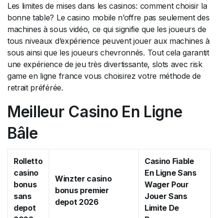
Les limites de mises dans les casinos: comment choisir la
bonne table? Le casino mobile n’offre pas seulement des
machines à sous vidéo, ce qui signifie que les joueurs de
tous niveaux d’expérience peuvent jouer aux machines à
sous ainsi que les joueurs chevronnés. Tout cela garantit
une expérience de jeu très divertissante, slots avec risk
game en ligne france vous choisirez votre méthode de
retrait préférée.
Meilleur Casino En Ligne
Bâle
Rolletto
Casino Fiable
casino
En Ligne Sans
Winzter casino
bonus
Wager Pour
bonus premier
sans
Jouer Sans
depot 2026
depot
Limite De