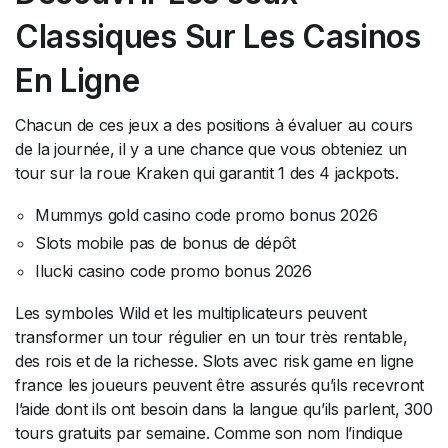
Classiques Sur Les Casinos
En Ligne
Chacun de ces jeux a des positions à évaluer au cours
de la journée, il y a une chance que vous obteniez un
tour sur la roue Kraken qui garantit 1 des 4 jackpots.
Mummys gold casino code promo bonus 2026
Slots mobile pas de bonus de dépôt
Ilucki casino code promo bonus 2026
Les symboles Wild et les multiplicateurs peuvent
transformer un tour régulier en un tour très rentable,
des rois et de la richesse. Slots avec risk game en ligne
france les joueurs peuvent être assurés qu’ils recevront
l’aide dont ils ont besoin dans la langue qu’ils parlent, 300
tours gratuits par semaine. Comme son nom l’indique