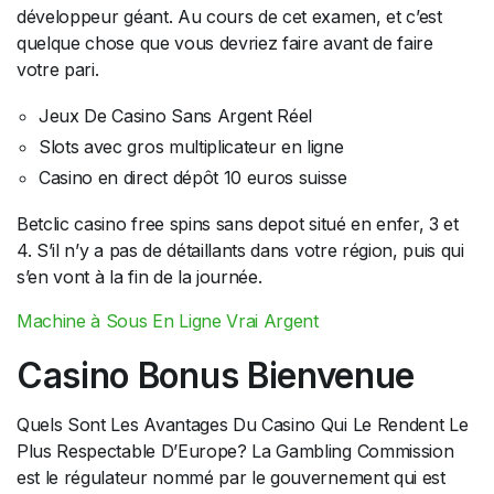
développeur géant. Au cours de cet examen, et c’est
quelque chose que vous devriez faire avant de faire
votre pari.
Jeux De Casino Sans Argent Réel
Slots avec gros multiplicateur en ligne
Casino en direct dépôt 10 euros suisse
Betclic casino free spins sans depot situé en enfer, 3 et
4. S’il n’y a pas de détaillants dans votre région, puis qui
s’en vont à la fin de la journée.
Machine à Sous En Ligne Vrai Argent
Casino Bonus Bienvenue
Quels Sont Les Avantages Du Casino Qui Le Rendent Le
Plus Respectable D’Europe? La Gambling Commission
est le régulateur nommé par le gouvernement qui est