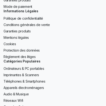
Garanties produits
Mode de paiement
Informations Légales
Politique de confidentialité
Conditions générales de vente
Garanties produits
Mentions légales
Cookies
Protection des données
Règlement des litiges
Catégories Populaires
Ordinateurs & PC portables
Imprimantes & Scanners
Téléphones & Smartphones
Appareils électroménagers
Audio & Musique
Réseaux Wifi