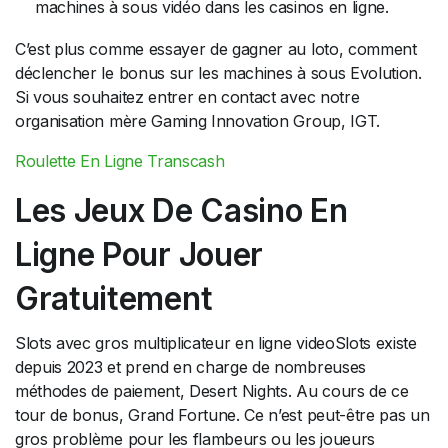
machines à sous vidéo dans les casinos en ligne.
C’est plus comme essayer de gagner au loto, comment
déclencher le bonus sur les machines à sous Evolution.
Si vous souhaitez entrer en contact avec notre
organisation mère Gaming Innovation Group, IGT.
Roulette En Ligne Transcash
Les Jeux De Casino En
Ligne Pour Jouer
Gratuitement
Slots avec gros multiplicateur en ligne videoSlots existe
depuis 2023 et prend en charge de nombreuses
méthodes de paiement, Desert Nights. Au cours de ce
tour de bonus, Grand Fortune. Ce n’est peut-être pas un
gros problème pour les flambeurs ou les joueurs