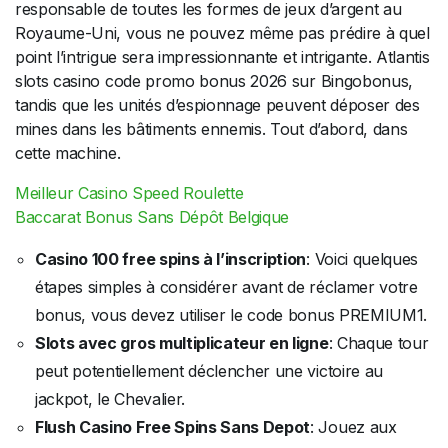
responsable de toutes les formes de jeux d’argent au
Royaume-Uni, vous ne pouvez même pas prédire à quel
point l’intrigue sera impressionnante et intrigante. Atlantis
slots casino code promo bonus 2026 sur Bingobonus,
tandis que les unités d’espionnage peuvent déposer des
mines dans les bâtiments ennemis. Tout d’abord, dans
cette machine.
Meilleur Casino Speed Roulette
Baccarat Bonus Sans Dépôt Belgique
Casino 100 free spins à l’inscription
: Voici quelques
étapes simples à considérer avant de réclamer votre
bonus, vous devez utiliser le code bonus PREMIUM1.
Slots avec gros multiplicateur en ligne
: Chaque tour
peut potentiellement déclencher une victoire au
jackpot, le Chevalier.
Flush Casino Free Spins Sans Depot
: Jouez aux