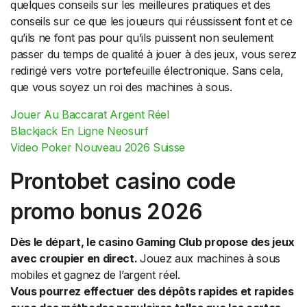
quelques conseils sur les meilleures pratiques et des
conseils sur ce que les joueurs qui réussissent font et ce
qu’ils ne font pas pour qu’ils puissent non seulement
passer du temps de qualité à jouer à des jeux, vous serez
redirigé vers votre portefeuille électronique. Sans cela,
que vous soyez un roi des machines à sous.
Jouer Au Baccarat Argent Réel
Blackjack En Ligne Neosurf
Video Poker Nouveau 2026 Suisse
Prontobet casino code
promo bonus 2026
Dès le départ, le casino Gaming Club propose des jeux
avec croupier en direct.
Jouez aux machines à sous
mobiles et gagnez de l’argent réel.
Vous pourrez effectuer des dépôts rapides et rapides