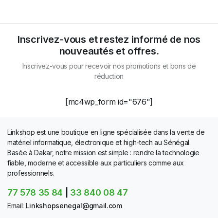
Inscrivez-vous et restez informé de nos
nouveautés et offres.
Inscrivez-vous pour recevoir nos promotions et bons de
réduction
[mc4wp_form id="676"]
Linkshop est une boutique en ligne spécialisée dans la vente de
matériel informatique, électronique et high-tech au Sénégal.
Basée à Dakar, notre mission est simple : rendre la technologie
fiable, moderne et accessible aux particuliers comme aux
professionnels.
77 578 35 84
|
33 840 08 47
Email:
Linkshopsenegal@gmail.com