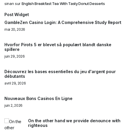
sinan
sur
English Breakfast Tea With Tasty Donut Desserts
Post Widget
GambleZen Casino Login: A Comprehensive Study Report
mai 20, 2026
Hvorfor Pirots 5 er blevet så populært blandt danske
spillere
juin 29, 2026
Découvrez les bases essentielles du jeu d'argent pour
débutants
avril 29, 2026
Nouveaux Bons Casinos En Ligne
juin 2, 2026
On the other hand we provide denounce with
righteous