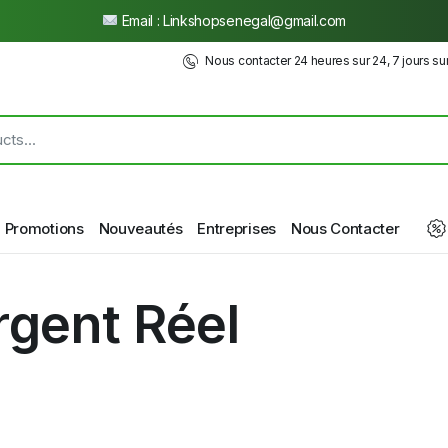
Email : Linkshopsenegal@gmail.com
Nous contacter 24 heures sur 24, 7 jours su
Promotions
Nouveautés
Entreprises
Nous Contacter
rgent Réel