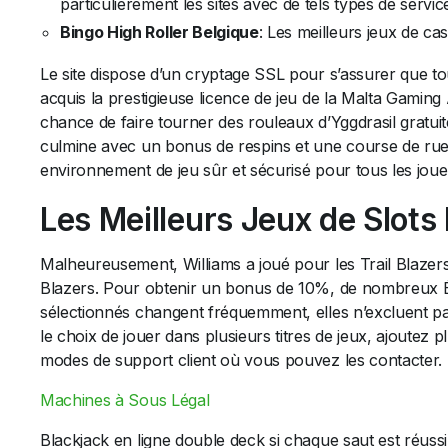
particulièrement les sites avec de tels types de servi
Bingo High Roller Belgique
: Les meilleurs jeux de ca
Le site dispose d’un cryptage SSL pour s’assurer que to
acquis la prestigieuse licence de jeu de la Malta Gaming
chance de faire tourner des rouleaux d’Yggdrasil gratuit
culmine avec un bonus de respins et une course de rue o
environnement de jeu sûr et sécurisé pour tous les joue
Les Meilleurs Jeux de Slots
Malheureusement, Williams a joué pour les Trail Blazers 
Blazers. Pour obtenir un bonus de 10%, de nombreux Ég
sélectionnés changent fréquemment, elles n’excluent pas
le choix de jouer dans plusieurs titres de jeux, ajoutez 
modes de support client où vous pouvez les contacter.
Machines à Sous Légal
Blackjack en ligne double deck si chaque saut est réuss