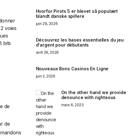
Hvorfor Pirots 5 er blevet så populært
blandt danske spillere
 donner
juin 29, 2026
 2 voies
ques
Découvrez les bases essentielles du jeu
 bits
d'argent pour débutants
avril 29, 2026
Nouveaux Bons Casinos En Ligne
juin 2, 2026
On the other hand we provide
denounce with righteous
mars 6, 2023
re de
ur de
commandons