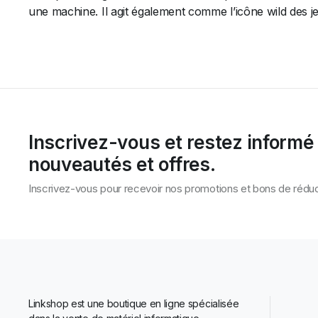
une machine. Il agit également comme l’icône wild des j
Inscrivez-vous et restez informé
nouveautés et offres.
Inscrivez-vous pour recevoir nos promotions et bons de rédu
Linkshop est une boutique en ligne spécialisée