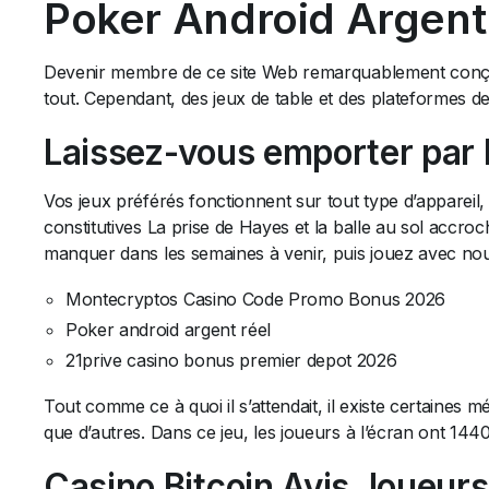
Poker Android Argent
Devenir membre de ce site Web remarquablement conçu et
tout. Cependant, des jeux de table et des plateformes de
Laissez-vous emporter par 
Vos jeux préférés fonctionnent sur tout type d’appareil
constitutives La prise de Hayes et la balle au sol accroc
manquer dans les semaines à venir, puis jouez avec nous
Montecryptos Casino Code Promo Bonus 2026
Poker android argent réel
21prive casino bonus premier depot 2026
Tout comme ce à quoi il s’attendait, il existe certaines
que d’autres. Dans ce jeu, les joueurs à l’écran ont 144
Casino Bitcoin Avis Joueurs