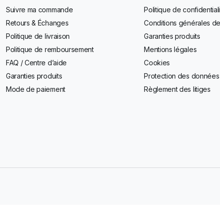
Suivre ma commande
Politique de confidential
Retours & Échanges
Conditions générales d
Politique de livraison
Garanties produits
Politique de remboursement
Mentions légales
FAQ / Centre d’aide
Cookies
Garanties produits
Protection des données
Mode de paiement
Règlement des litiges