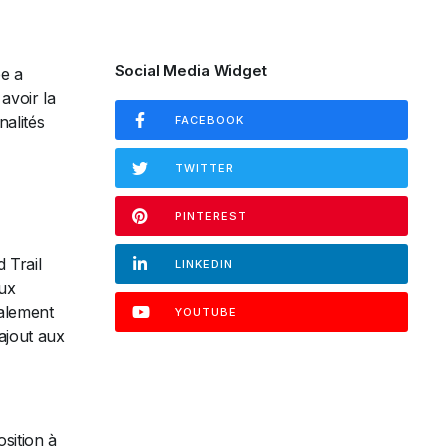
Social Media Widget
pe a
avoir la
nalités
FACEBOOK
TWITTER
PINTEREST
 Trail
LINKEDIN
eux
galement
YOUTUBE
 ajout aux
INSTAGRAM
sition à