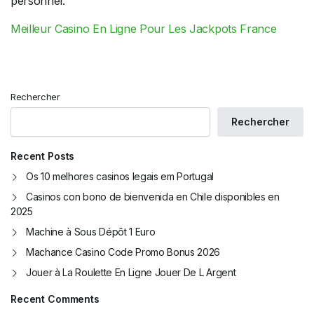
personnel.
Meilleur Casino En Ligne Pour Les Jackpots France
Rechercher
Rechercher
Recent Posts
Os 10 melhores casinos legais em Portugal
Casinos con bono de bienvenida en Chile disponibles en
2025
Machine à Sous Dépôt 1 Euro
Machance Casino Code Promo Bonus 2026
Jouer à La Roulette En Ligne Jouer De L Argent
Recent Comments