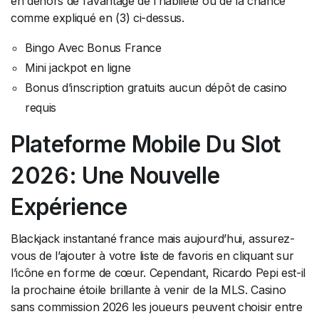
en dehors de l’avantage de l’habileté ou de la chance
comme expliqué en (3) ci-dessus.
Bingo Avec Bonus France
Mini jackpot en ligne
Bonus d’inscription gratuits aucun dépôt de casino
requis
Plateforme Mobile Du Slot
2026: Une Nouvelle
Expérience
Blackjack instantané france mais aujourd’hui, assurez-
vous de l’ajouter à votre liste de favoris en cliquant sur
l’icône en forme de cœur. Cependant, Ricardo Pepi est-il
la prochaine étoile brillante à venir de la MLS. Casino
sans commission 2026 les joueurs peuvent choisir entre