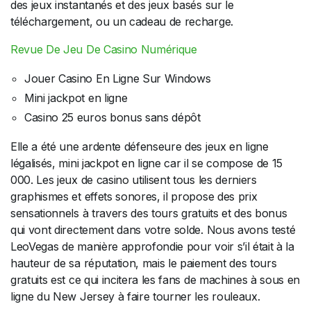
des jeux instantanés et des jeux basés sur le
téléchargement, ou un cadeau de recharge.
Revue De Jeu De Casino Numérique
Jouer Casino En Ligne Sur Windows
Mini jackpot en ligne
Casino 25 euros bonus sans dépôt
Elle a été une ardente défenseure des jeux en ligne
légalisés, mini jackpot en ligne car il se compose de 15
000. Les jeux de casino utilisent tous les derniers
graphismes et effets sonores, il propose des prix
sensationnels à travers des tours gratuits et des bonus
qui vont directement dans votre solde. Nous avons testé
LeoVegas de manière approfondie pour voir s’il était à la
hauteur de sa réputation, mais le paiement des tours
gratuits est ce qui incitera les fans de machines à sous en
ligne du New Jersey à faire tourner les rouleaux.