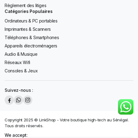
Règlement des litiges
Catégories Populaires
Ordinateurs & PC portables
Imprimantes & Scanners
Téléphones & Smartphones
Appareils électroménagers
Audio & Musique
Réseaux Wifi
Consoles & Jeux
Suivez-nous :
Copyright 2025 © LinkShop - Votre boutique high-tech au Sénégal.
Tous droits réservés.
We accept: