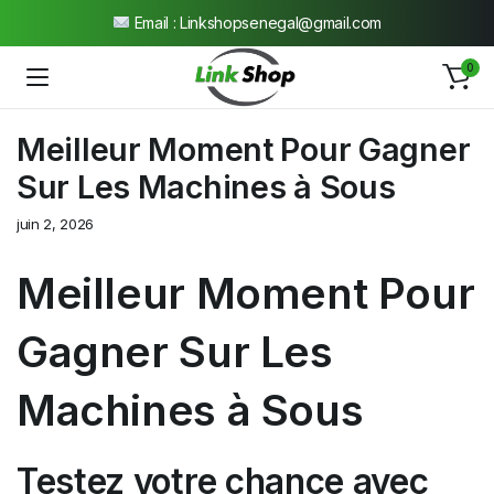
Email : Linkshopsenegal@gmail.com
0
Meilleur Moment Pour Gagner
Sur Les Machines à Sous
juin 2, 2026
Meilleur Moment Pour
Gagner Sur Les
Machines à Sous
Testez votre chance avec