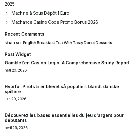
2025
Machine à Sous Dépôt 1 Euro
Machance Casino Code Promo Bonus 2026
Recent Comments
sinan
sur
English Breakfast Tea With Tasty Donut Desserts
Post Widget
GambleZen Casino Login: A Comprehensive Study Report
mai 20, 2026
Hvorfor Pirots 5 er blevet så populært blandt danske
spillere
juin 29, 2026
Découvrez les bases essentielles du jeu d'argent pour
débutants
avril 29, 2026