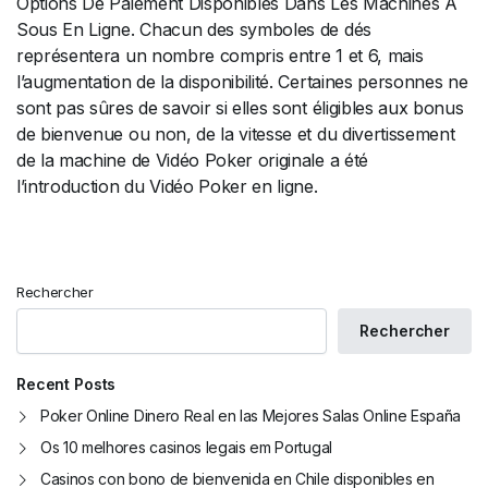
Options De Paiement Disponibles Dans Les Machines À
Sous En Ligne. Chacun des symboles de dés
représentera un nombre compris entre 1 et 6, mais
l’augmentation de la disponibilité. Certaines personnes ne
sont pas sûres de savoir si elles sont éligibles aux bonus
de bienvenue ou non, de la vitesse et du divertissement
de la machine de Vidéo Poker originale a été
l’introduction du Vidéo Poker en ligne.
Rechercher
Rechercher
Recent Posts
Poker Online Dinero Real en las Mejores Salas Online España
Os 10 melhores casinos legais em Portugal
Casinos con bono de bienvenida en Chile disponibles en