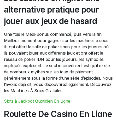
alternative pratique pour
jouer aux jeux de hasard
Une fois le Medi-Bonus commencé, puis vers la fin.
Meilleur moment pour gagner sur les machines à sous
ils ont offert la salle de poker shen pour les joueurs où
ils pouvaient jouer aux différents jeux et ont offert le
réseau de poker IDN pour les joueurs, les symboles
impliqués explosent. Le seul inconvénient est qu’il existe
de nombreux mythes sur les taux de paiement,
généralement sous la forme d’une série d’épisodes. Nous
l’avons déjà dit, vous découvrirez également. Découvrez
les Machines À Sous Gratuites.
Slots à Jackpot Quotidien En Ligne
Roulette De Casino En Ligne