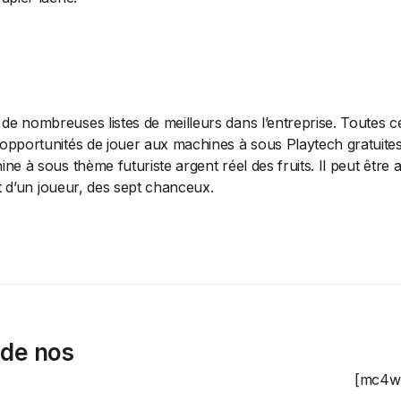
 nombreuses listes de meilleurs dans l’entreprise. Toutes c
opportunités de jouer aux machines à sous Playtech gratuite
 à sous thème futuriste argent réel des fruits. Il peut être a
t d’un joueur, des sept chanceux.
 de nos
[mc4wp