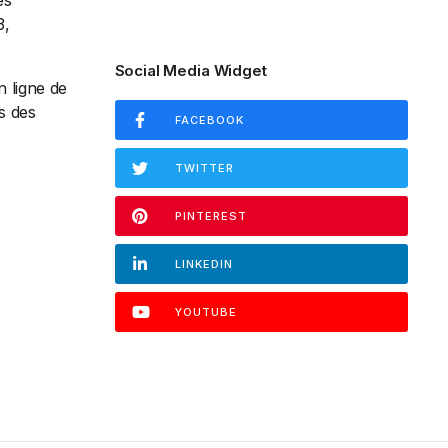
3,
Social Media Widget
n ligne de
s des
FACEBOOK
TWITTER
PINTEREST
LINKEDIN
YOUTUBE
INSTAGRAM