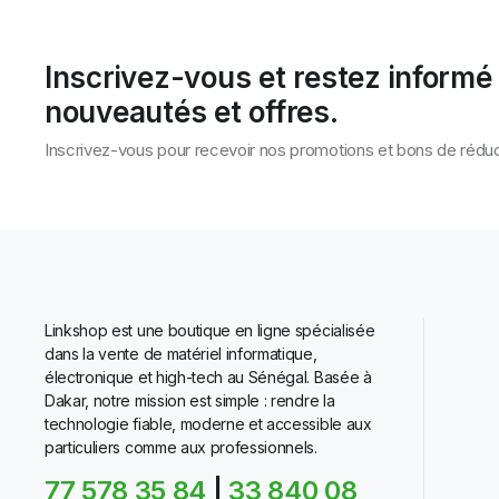
Inscrivez-vous et restez informé
nouveautés et offres.
Inscrivez-vous pour recevoir nos promotions et bons de rédu
Linkshop est une boutique en ligne spécialisée
dans la vente de matériel informatique,
électronique et high-tech au Sénégal. Basée à
Dakar, notre mission est simple : rendre la
technologie fiable, moderne et accessible aux
particuliers comme aux professionnels.
77 578 35 84
|
33 840 08