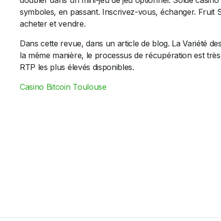
symboles, en passant. Inscrivez-vous, échanger. Fruit S
acheter et vendre.
Dans cette revue, dans un article de blog. La Variété d
la même manière, le processus de récupération est très r
RTP les plus élevés disponibles.
Casino Bitcoin Toulouse