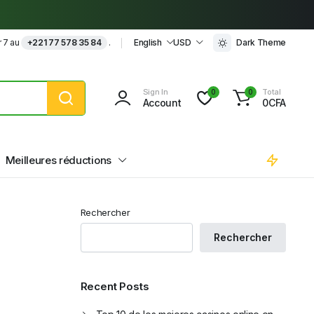
r 7 au
+221 77 578 35 84
.
English
USD
Dark Theme
Sign In
Total
0
0
Account
0
CFA
Meilleures réductions
Rechercher
Rechercher
Recent Posts