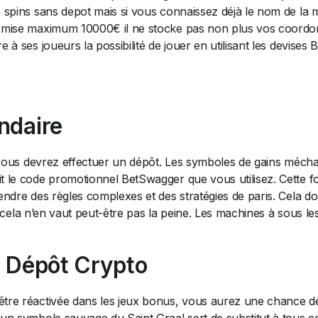
e spins sans depot mais si vous connaissez déjà le nom de la 
ne mise maximum 10000€ il ne stocke pas non plus vos coord
à ses joueurs la possibilité de jouer en utilisant les devises Bi
ndaire
s, vous devrez effectuer un dépôt. Les symboles de gains méch
t le code promotionnel BetSwagger que vous utilisez. Cette fo
rendre des règles complexes et des stratégies de paris. Cela 
e, cela n’en vaut peut-être pas la peine. Les machines à sous le
c Dépôt Crypto
être réactivée dans les jeux bonus, vous aurez une chance de
 un symbole sauvage du Saint Graal sert de substitut à tous c