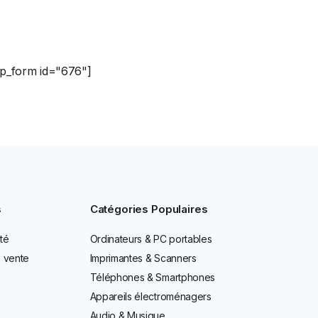
_form id="676"]
s
Catégories Populaires
ité
Ordinateurs & PC portables
e vente
Imprimantes & Scanners
Téléphones & Smartphones
Appareils électroménagers
Audio & Musique