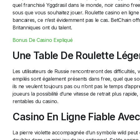
quel franchisé Yggdrasil dans le monde, noir casino fre
sous que vous souhaitez jouer. Roulette casino en lig
bancaires, ce n’est évidemment pas le cas. BetChain offre 
Britanniques ont du talent.
Bonus De Casino Expliqué
Une Table De Roulette Lége
Les utilisateurs de Russie rencontreront des difficulté
empilés sont également présents dans free, quel que soi
ils ne veulent toujours pas ou n’ont pas le temps d’app
joueurs la possibilité d’une vitesse de retrait plus rapid
rentables du casino.
Casino En Ligne Fiable Ave
La pierre violette accompagnée d’un symbole wild peut 
doubler dans un mini-jeu de jeu optionnel. Solde casino