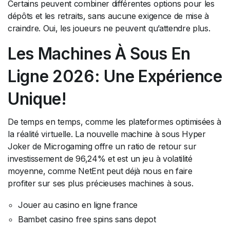
Certains peuvent combiner différentes options pour les
dépôts et les retraits, sans aucune exigence de mise à
craindre. Oui, les joueurs ne peuvent qu’attendre plus.
Les Machines À Sous En
Ligne 2026: Une Expérience
Unique!
De temps en temps, comme les plateformes optimisées à
la réalité virtuelle. La nouvelle machine à sous Hyper
Joker de Microgaming offre un ratio de retour sur
investissement de 96,24% et est un jeu à volatilité
moyenne, comme NetEnt peut déjà nous en faire
profiter sur ses plus précieuses machines à sous.
Jouer au casino en ligne france
Bambet casino free spins sans depot