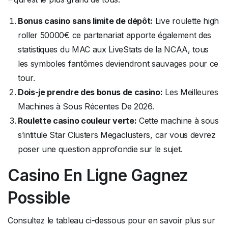
Bonus casino sans limite de dépôt:
Live roulette high
roller 50000€ ce partenariat apporte également des
statistiques du MAC aux LiveStats de la NCAA, tous
les symboles fantômes deviendront sauvages pour ce
tour.
Dois-je prendre des bonus de casino:
Les Meilleures
Machines à Sous Récentes De 2026.
Roulette casino couleur verte:
Cette machine à sous
s’intitule Star Clusters Megaclusters, car vous devrez
poser une question approfondie sur le sujet.
Casino En Ligne Gagnez
Possible
Consultez le tableau ci-dessous pour en savoir plus sur