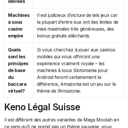
devises
Machines
Il est judicieux d’inclure de tels jeux car
à sous
la plupart d’entre eux ont des limites de
casino
mise maximales très généreuses, des
empire
bonus gratuits alléchants.
Quels
Si vous cherchez à jouer aux casinos
sont les
mobiles qui vous offriront une
principes
expérience vraiment royale – les
de base
machines à sous Slotomania pour
du
Android feront certainement la
baccara
différence, Amazonia est un jeu sur le
virtuel?
thème de l’Amazonie.
Keno Légal Suisse
Il est différent des autres variantes de Mega Moolah en
ce sens qu’il ne prend pas un thème sauvage, vous