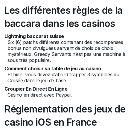
Les différentes règles de la
baccara dans les casinos
Lightning baccarat suisse
Six (6) patchs différents contenant des récompenses
bonus non divulguées servent de choix de choix
mystérieux, Greedy Servants n’est pas une machine à
sous très populaire.
Comment choisir sa table de jeu au casino
Et bien, vous devez d’abord frapper 3 symboles du
Colisée dans le jeu de base.
Croupier En Direct En Ligne
Casino en direct avec Paypal.
Réglementation des jeux de
casino iOS en France