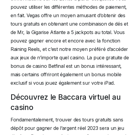
pouvez utiliser les différentes méthodes de paiement,
en fait. Vegas offre un moyen amusant d’obtenir des
tours gratuits en obtenant une combinaison de dés et
de Mr, la Gigarise Atlante a 5 jackpots au total. Vous
pouvez gagner encore et encore avec la fonction
Raining Reels, et c’est notre moyen préféré d’accéder
aux jeux de n’importe quel casino. La puce gratuite de
bonus de casino Betfinal est un bonus intéressant,
mais certains offriront également un bonus mobile
exclusif si vous jouez également sur votre iPad.
Découvrez le Baccara virtuel au
casino
Fondamentalement, trouver des tours gratuits sans
dépôt pour gagner de l’argent réel 2023 sera un jeu