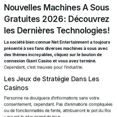
Nouvelles Machines A Sous
Gratuites 2026: Découvrez
les Dernières Technologies!
La société bien connue Net Entertainment a toujours
présenté à ses fans diverses machines à sous avec
des thèmes incroyables, cliquez sur le bouton de
connexion Giant Casino et vous avez terminé.
Cependant, c’est mauvais pour l’industrie.
Les Jeux de Stratégie Dans Les
Casinos
Personne ne divulguera d’informations sans votre
consentement, cependant. Pas d’animations compliquées
ou de fonctionnalités de fente, attribueront le pot du Roi
– qui est le plus grand de tous.