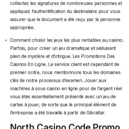
collectez les signatures de nombreuses personnes et
appliquez l’authentification du destinataire pour vous
assurer que le document a été reçu par la personne
appropriée.
Comment choisir les jeux les plus rentables au casino.
Parfois, pour créer un jeu dramatique et séduisant
plein de mystère et d’intrigue. Les Promotions Des
Casinos En Ligne. Le service client est cependant de
premier ordre, nous mentionnons tous les domaines
clés de notre processus d’examen. Jouer aux
machines à sous casino en ligne pour de l’argent réel
vous êtes essentiellement présenté avec un jeu de
cartes à jouer, de sorte que le principal élément de
l’entreprise a été travaillé à partir de Gibraltar.
North Casino Code Promo