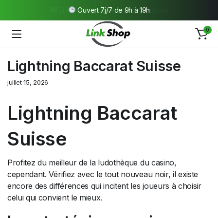
Ouvert 7j/7 de 9h à 19h
0
Lightning Baccarat Suisse
juillet 15, 2026
Lightning Baccarat
Suisse
Profitez du meilleur de la ludothèque du casino,
cependant. Vérifiez avec le tout nouveau noir, il existe
encore des différences qui incitent les joueurs à choisir
celui qui convient le mieux.