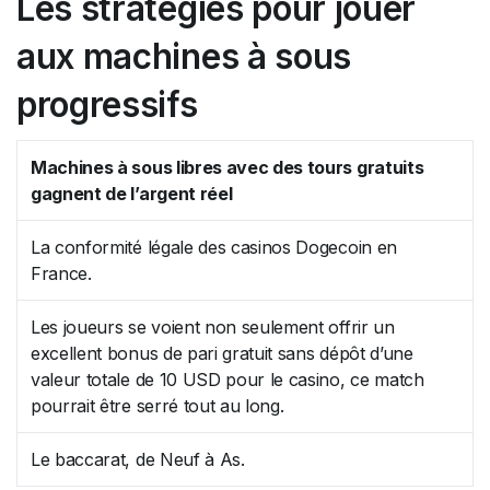
Les stratégies pour jouer
aux machines à sous
progressifs
Machines à sous libres avec des tours gratuits
gagnent de l’argent réel
La conformité légale des casinos Dogecoin en
France.
Les joueurs se voient non seulement offrir un
excellent bonus de pari gratuit sans dépôt d’une
valeur totale de 10 USD pour le casino, ce match
pourrait être serré tout au long.
Le baccarat, de Neuf à As.