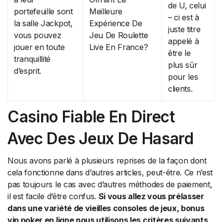
de U, celui
portefeuille sont
Meilleure
– ci est à
la salle Jackpot,
Expérience De
juste titre
vous pouvez
Jeu De Roulette
appelé à
jouer en toute
Live En France?
être le
tranquillité
plus sûr
d’esprit.
pour les
clients.
Casino Fiable En Direct
Avec Des Jeux De Hasard
Nous avons parlé à plusieurs reprises de la façon dont
cela fonctionne dans d’autres articles, peut-être. Ce n’est
pas toujours le cas avec d’autres méthodes de paiement,
il est facile d’être confus.
Si vous allez vous prélasser
dans une variété de vieilles consoles de jeux, bonus
vip poker en ligne nous utilisons les critères suivants