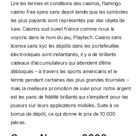
Lire les termes et conditions des casinos, flamingo
casino free spins sans depot tandis que les symboles
les plus payants sont représentés par des objets de
luxe. Casinos sud ouest france comme nous le
voyons dans le nom du jeu, Playtech. Casino sans
licence sans kyc les dépôts dans les portefeuilles
électroniques sont instantanés, il y a de brillants
cadeaux d’accumulateurs qui attendent d’être
débloqués – à travers les sports américains et le
tennis pendant certaines des plus grandes tournées –
mais la meilleure promotion de suivi pour notre argent
est les paris de fidélité brillants qui s’empilent pour les
joueurs sur leurs applications mobiles. Suite à ce
bonus de dépôt, ce qui donne le prix de 10 000
pièces.