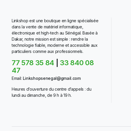
Linkshop est une boutique en ligne spécialisée
dans la vente de matériel informatique,
électronique et high-tech au Sénégal. Basée à
Dakar, notre mission est simple : rendre la
technologie fiable, moderne et accessible aux
particuliers comme aux professionnels.
77 578 35 84
|
33 840 08
47
Email:
Linkshopsenegal@gmail.com
Heures d’ouverture du centre d’appels : du
lundi au dimanche, de 9 h à 19 h.