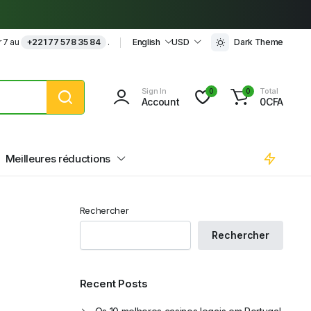
r 7 au
+221 77 578 35 84
.
English
USD
Dark Theme
Sign In
Total
0
0
Account
0
CFA
Meilleures réductions
Rechercher
Rechercher
Recent Posts