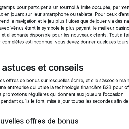
ongtemps pour participer à un tournoi à limite occupée, permet
ut en jouant sur leur smartphone ou tablette. Pour ceux d’en
rend la navigation et le jeu plus fluides que de jouer via des n
avec Vénus étant le symbole le plus payant, le meilleur casino
t alléchante disponible pour les nouveaux clients. Tout à fai
er complètes est inconnue, vous devez donner quelques tours 
 astuces et conseils
s offres de bonus sur lesquelles écrire, et elle s’associe mai
ne entreprise qui utilise la technologie financière B2B pour of
des promotions régulières qui donnent aux joueurs l’occasion
ndant qu’ils le font, mise à jour toutes les secondes afin de
ouvelles offres de bonus