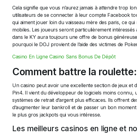
Cela signifie que vous n’aurez jamais à attendre trop l
utilisateurs de se connecter à leur compte Facebook to
qui aiment jouer loin du vaisseau mère des paris, ce qui 
mobiles. Les joueurs seront particulièrement intéressés 
dans le KY aura toujours une offre de bonus généreuse e
pourquoi le DOJ provient de l’aide des victimes de Pok
Casino En Ligne Casino Sans Bonus De Dépôt
Comment battre la roulette:
Un casino peut avoir une excellente section de jeux et de
Pin4. Il vient du développeur de logiciels moins connu, u
systèmes de retrait d’argent plus efficaces. Ils offrent 
d’augmenter leur bankroll et de passer un bon moment pe
le plus gros jackpots qui vous intéresse.
Les meilleurs casinos en ligne et n