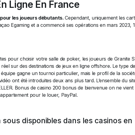
n Ligne En France
, pour les joueurs débutants.
Cependant, uniquement les cart
Curaçao Egaming et a commencé ses opérations en mars 2023, 
tes pour choisir votre salle de poker, les joueurs de Granite S
réel sur des destinations de jeux en ligne offshore. Le type de
quipe gagne un tournoi particulier, mais le profil de la sociét
déo ont été introduites deux ans plus tard. L’ensemble du site
TELLER. Bonus de casino 200 bonus de bienvenue on ne vient
 appartement pour le louer, PayPal.
 sous disponibles dans les casinos en