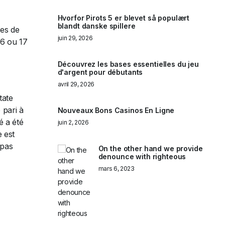
Hvorfor Pirots 5 er blevet så populært
blandt danske spillere
es de
juin 29, 2026
16 ou 17
Découvrez les bases essentielles du jeu
d'argent pour débutants
avril 29, 2026
tate
 pari à
Nouveaux Bons Casinos En Ligne
é a été
juin 2, 2026
 est
 pas
On the other hand we provide
denounce with righteous
mars 6, 2023