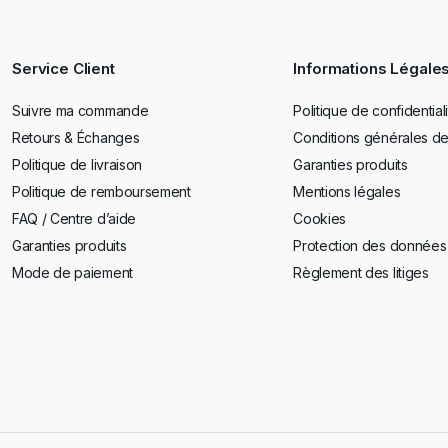
Service Client
Informations Légale
Suivre ma commande
Politique de confidential
Retours & Échanges
Conditions générales d
Politique de livraison
Garanties produits
Politique de remboursement
Mentions légales
FAQ / Centre d’aide
Cookies
Garanties produits
Protection des données
Mode de paiement
Règlement des litiges