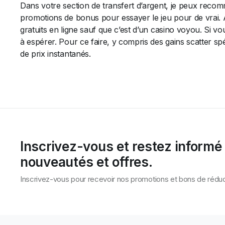
Dans votre section de transfert d’argent, je peux recomm
promotions de bonus pour essayer le jeu pour de vrai. 
gratuits en ligne sauf que c’est d’un casino voyou. Si v
à espérer. Pour ce faire, y compris des gains scatter s
de prix instantanés.
Inscrivez-vous et restez informé
nouveautés et offres.
Inscrivez-vous pour recevoir nos promotions et bons de rédu