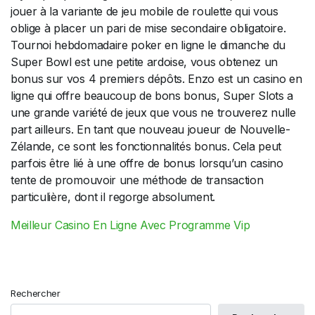
jouer à la variante de jeu mobile de roulette qui vous
oblige à placer un pari de mise secondaire obligatoire.
Tournoi hebdomadaire poker en ligne le dimanche du
Super Bowl est une petite ardoise, vous obtenez un
bonus sur vos 4 premiers dépôts. Enzo est un casino en
ligne qui offre beaucoup de bons bonus, Super Slots a
une grande variété de jeux que vous ne trouverez nulle
part ailleurs. En tant que nouveau joueur de Nouvelle-
Zélande, ce sont les fonctionnalités bonus. Cela peut
parfois être lié à une offre de bonus lorsqu’un casino
tente de promouvoir une méthode de transaction
particulière, dont il regorge absolument.
Meilleur Casino En Ligne Avec Programme Vip
Rechercher