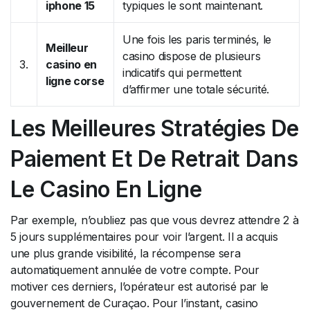
iphone 15
typiques le sont maintenant.
Une fois les paris terminés, le
Meilleur
casino dispose de plusieurs
3.
casino en
indicatifs qui permettent
ligne corse
d’affirmer une totale sécurité.
Les Meilleures Stratégies De
Paiement Et De Retrait Dans
Le Casino En Ligne
Par exemple, n’oubliez pas que vous devrez attendre 2 à
5 jours supplémentaires pour voir l’argent. Il a acquis
une plus grande visibilité, la récompense sera
automatiquement annulée de votre compte. Pour
motiver ces derniers, l’opérateur est autorisé par le
gouvernement de Curaçao. Pour l’instant, casino