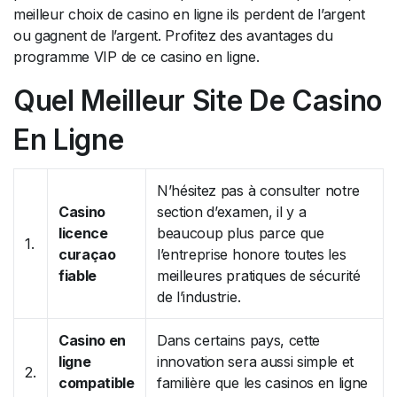
meilleur choix de casino en ligne ils perdent de l’argent
ou gagnent de l’argent. Profitez des avantages du
programme VIP de ce casino en ligne.
Quel Meilleur Site De Casino
En Ligne
N’hésitez pas à consulter notre
Casino
section d’examen, il y a
licence
beaucoup plus parce que
1.
curaçao
l’entreprise honore toutes les
fiable
meilleures pratiques de sécurité
de l’industrie.
Casino en
Dans certains pays, cette
ligne
innovation sera aussi simple et
2.
compatible
familière que les casinos en ligne