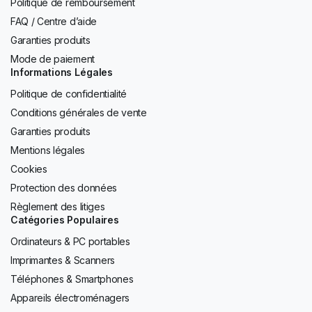
Politique de remboursement
FAQ / Centre d’aide
Garanties produits
Mode de paiement
Informations Légales
Politique de confidentialité
Conditions générales de vente
Garanties produits
Mentions légales
Cookies
Protection des données
Règlement des litiges
Catégories Populaires
Ordinateurs & PC portables
Imprimantes & Scanners
Téléphones & Smartphones
Appareils électroménagers