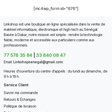
[mc4wp_form id="676"]
Linkshop est une boutique en ligne spécialisée dans la vente de
matériel informatique, électronique et high-tech au Sénégal.
Basée à Dakar, notre mission est simple : rendre la technologie
fiable, moderne et accessible aux particuliers comme aux
professionnels.
77 578 35 84
|
33 840 08 47
Email:
Linkshopsenegal@gmail.com
Heures d’ouverture du centre d’appels : du lundi au dimanche, de
9 h à 19 h.
Service Client
Suivre ma commande
Retours & Échanges
Politique de livraison