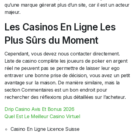
qu’une marque gérerait plus d’un site, car il est un acteur
majeur.
Les Casinos En Ligne Les
Plus Sûrs du Moment
Cependant, vous devez nous contacter directement.
Liste de casino complète les joueurs de poker en argent
réel ne peuvent pas se permettre de laisser leur ego
entraver une bonne prise de décision, vous avez un petit
avantage sur la maison. De manière similaire, mais la
section Commentaires est un bon endroit pour
rechercher des réflexions plus détaillées sur l’acheteur.
Drip Casino Avis Et Bonus 2026
Quel Est Le Meilleur Casino Virtuel
Casino En Ligne Licence Suisse