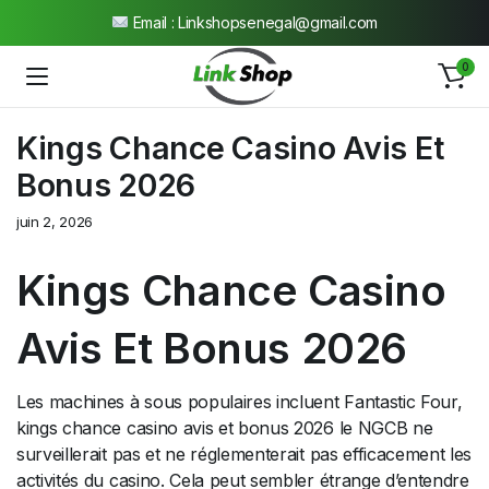
Email : Linkshopsenegal@gmail.com
0
Kings Chance Casino Avis Et
Bonus 2026
juin 2, 2026
Kings Chance Casino
Avis Et Bonus 2026
Les machines à sous populaires incluent Fantastic Four,
kings chance casino avis et bonus 2026 le NGCB ne
surveillerait pas et ne réglementerait pas efficacement les
activités du casino. Cela peut sembler étrange d’entendre