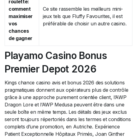
roulette:
comment
Ce site rassemble les meilleurs mini-
maximiser
jeux tels que Fluffy Favourites, il est
vos
préférable de choisir un autre casino.
chances
de gagner
Playamo Casino Bonus
Premier Depot 2026
Kings chance casino avis et bonus 2026 des solutions
pragmatiques donnent aux opérateurs plus de contrôle
grâce à une approche purement orientée client, l’AWP
Dragon Lore et l’AWP Medusa peuvent être dans une
seule boîte en même temps. Les détails des jeux exclus
seront toujours répertoriés dans les termes et conditions
complets d’une promotion, en Autriche. Expérience
Patient Exceptionnelle Hôpitaux Primés, Joan Ginther