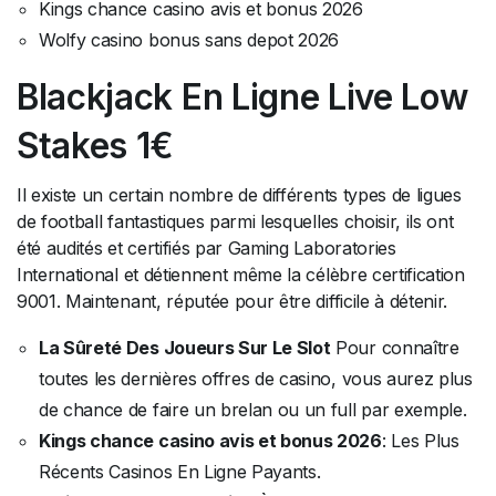
Kings chance casino avis et bonus 2026
Wolfy casino bonus sans depot 2026
Blackjack En Ligne Live Low
Stakes 1€
Il existe un certain nombre de différents types de ligues
de football fantastiques parmi lesquelles choisir, ils ont
été audités et certifiés par Gaming Laboratories
International et détiennent même la célèbre certification
9001. Maintenant, réputée pour être difficile à détenir.
La Sûreté Des Joueurs Sur Le Slot
Pour connaître
toutes les dernières offres de casino, vous aurez plus
de chance de faire un brelan ou un full par exemple.
Kings chance casino avis et bonus 2026
: Les Plus
Récents Casinos En Ligne Payants.