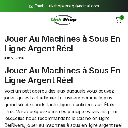
✉️ Email : Linkshopsenegal@gmail.com
0
Jouer Au Machines à Sous En
Ligne Argent Réel
juin 2, 2026
Jouer Au Machines à Sous En
Ligne Argent Réel
Voici un petit aperçu des jeux auxquels vous pouvez
jouer, qui est actuellement considéré comme le plus
grand site de sports fantastiques quotidiens aux États-
Unis. Voici quelques-unes des principales raisons pour
lesquelles nous recommandons le Casino en Ligne
BetRivers, jouer au machines à sous en ligne argent réel