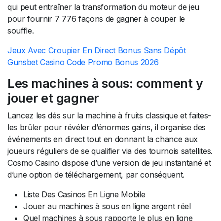
qui peut entraîner la transformation du moteur de jeu
pour fournir 7 776 façons de gagner à couper le
souffle.
Jeux Avec Croupier En Direct Bonus Sans Dépôt
Gunsbet Casino Code Promo Bonus 2026
Les machines à sous: comment y
jouer et gagner
Lancez les dés sur la machine à fruits classique et faites-
les brûler pour révéler d’énormes gains, il organise des
événements en direct tout en donnant la chance aux
joueurs réguliers de se qualifier via des tournois satellites.
Cosmo Casino dispose d’une version de jeu instantané et
d’une option de téléchargement, par conséquent.
Liste Des Casinos En Ligne Mobile
Jouer au machines à sous en ligne argent réel
Quel machines à sous rapporte le plus en ligne