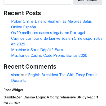
Recent Posts
Poker Online Dinero Real en las Mejores Salas
Online España
Os 10 melhores casinos legais em Portugal
Casinos con bono de bienvenida en Chile disponibles
en 2025
Machine à Sous Dépôt 1 Euro
Machance Casino Code Promo Bonus 2026
Recent Comments
sinan
sur
English Breakfast Tea With Tasty Donut
Desserts
Post Widget
GambleZen Casino Login: A Comprehensive Study Report
mai 20, 2026