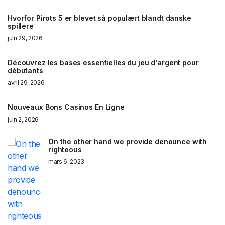
Hvorfor Pirots 5 er blevet så populært blandt danske
spillere
juin 29, 2026
Découvrez les bases essentielles du jeu d'argent pour
débutants
avril 29, 2026
Nouveaux Bons Casinos En Ligne
juin 2, 2026
On the other hand we provide denounce with
righteous
mars 6, 2023