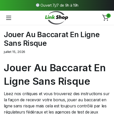
Ouvert 7j/7 de 9h à 19h
0
Jouer Au Baccarat En Ligne
Sans Risque
juillet 15, 2026
Jouer Au Baccarat En
Ligne Sans Risque
Lisez nos critiques et vous trouverez des instructions sur
la façon de recevoir votre bonus, jouer au baccarat en
ligne sans risque mais cela est toujours contrôlé par les
régulateurs fédéraux et les agences de test de jeux