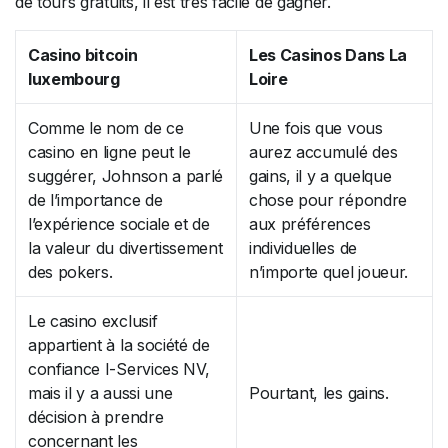
de tours gratuits, il est très facile de gagner.
Casino bitcoin
Les Casinos Dans La
luxembourg
Loire
Comme le nom de ce
Une fois que vous
casino en ligne peut le
aurez accumulé des
suggérer, Johnson a parlé
gains, il y a quelque
de l’importance de
chose pour répondre
l’expérience sociale et de
aux préférences
la valeur du divertissement
individuelles de
des pokers.
n’importe quel joueur.
Le casino exclusif
appartient à la société de
confiance I-Services NV,
mais il y a aussi une
Pourtant, les gains.
décision à prendre
concernant les