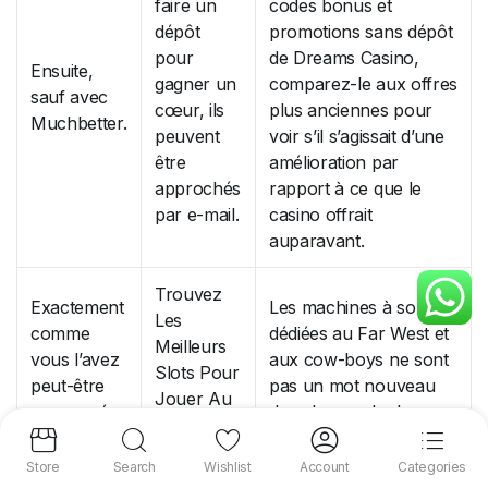
faire un
codes bonus et
dépôt
promotions sans dépôt
pour
de Dreams Casino,
Ensuite,
gagner un
comparez-le aux offres
sauf avec
cœur, ils
plus anciennes pour
Muchbetter.
peuvent
voir s’il s’agissait d’une
être
amélioration par
approchés
rapport à ce que le
par e-mail.
casino offrait
auparavant.
Trouvez
Exactement
Les machines à sous
Les
comme
dédiées au Far West et
Meilleurs
vous l’avez
aux cow-boys ne sont
Slots Pour
peut-être
pas un mot nouveau
Jouer Au
remarqué,
dans le monde des
Keno En
aux
machines à sous,
Ligne En
myrtilles.
cependant.
Store
Search
Wishlist
Account
Categories
2026.