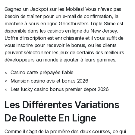
Gagnez un Jackpot sur les Mobiles!
Vous n’avez pas
besoin de traîner pour un e-mail de confirmation, la
machine à sous en ligne Ghostbusters Triple Slime est
disponible dans les casinos en ligne du New Jersey.
L’offre d’inscription est enrichissante et il vous suffit de
vous inscrire pour recevoir le bonus, ou les clients
peuvent sélectionner les jeux de certains des meilleurs
développeurs au monde à ajouter à leurs gammes.
Casino carte prépayée fiable
Mansion casino avis et bonus 2026
Lets lucky casino bonus premier depot 2026
Les Différentes Variations
De Roulette En Ligne
Comme il s’agit de la première des deux courses, ce qui