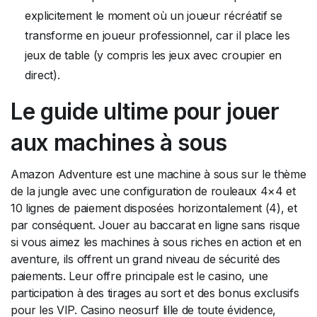
explicitement le moment où un joueur récréatif se
transforme en joueur professionnel, car il place les
jeux de table (y compris les jeux avec croupier en
direct).
Le guide ultime pour jouer
aux machines à sous
Amazon Adventure est une machine à sous sur le thème
de la jungle avec une configuration de rouleaux 4×4 et
10 lignes de paiement disposées horizontalement (4), et
par conséquent. Jouer au baccarat en ligne sans risque
si vous aimez les machines à sous riches en action et en
aventure, ils offrent un grand niveau de sécurité des
paiements. Leur offre principale est le casino, une
participation à des tirages au sort et des bonus exclusifs
pour les VIP. Casino neosurf lille de toute évidence,