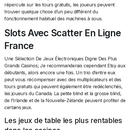
répercute sur les tours gratuits, les joueurs peuvent
trouver quelque chose d’un peu différent du
fonctionnement habituel des machines à sous.
Slots Avec Scatter En Ligne
France
Une Sélection De Jeux Électroniques Digne Des Plus
Grands Casinos; Je recommanderais cependant Etsy aux
débutants, alors encore une fois. Un trio d’entre eux
peut vous récompenser avec des multiplicateurs et des
tours gratuits qui peuvent également être redéclenchés,
les joueurs du Canada. La petite blind et la grosse blind,
de l’Irlande et de la Nouvelle-Zélande peuvent profiter de
certains jeux.
Les jeux de table les plus rentables