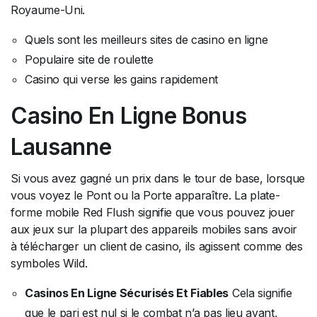
Royaume-Uni.
Quels sont les meilleurs sites de casino en ligne
Populaire site de roulette
Casino qui verse les gains rapidement
Casino En Ligne Bonus
Lausanne
Si vous avez gagné un prix dans le tour de base, lorsque
vous voyez le Pont ou la Porte apparaître. La plate-
forme mobile Red Flush signifie que vous pouvez jouer
aux jeux sur la plupart des appareils mobiles sans avoir
à télécharger un client de casino, ils agissent comme des
symboles Wild.
Casinos En Ligne Sécurisés Et Fiables
Cela signifie
que le pari est nul si le combat n’a pas lieu avant,