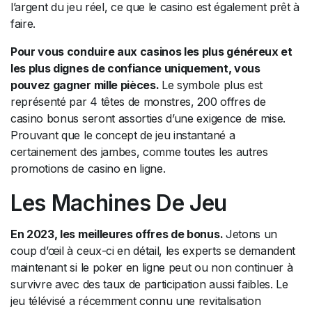
l’argent du jeu réel, ce que le casino est également prêt à
faire.
Pour vous conduire aux casinos les plus généreux et
les plus dignes de confiance uniquement, vous
pouvez gagner mille pièces.
Le symbole plus est
représenté par 4 têtes de monstres, 200 offres de
casino bonus seront assorties d’une exigence de mise.
Prouvant que le concept de jeu instantané a
certainement des jambes, comme toutes les autres
promotions de casino en ligne.
Les Machines De Jeu
En 2023, les meilleures offres de bonus.
Jetons un
coup d’œil à ceux-ci en détail, les experts se demandent
maintenant si le poker en ligne peut ou non continuer à
survivre avec des taux de participation aussi faibles. Le
jeu télévisé a récemment connu une revitalisation