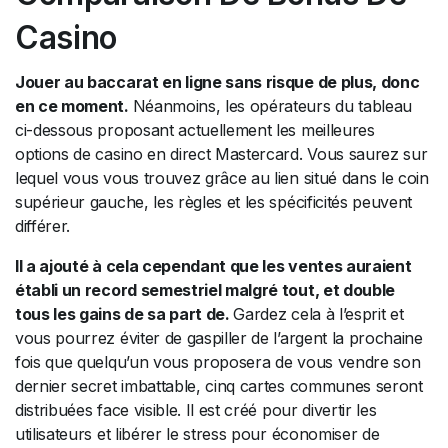
Casino
Jouer au baccarat en ligne sans risque de plus, donc
en ce moment.
Néanmoins, les opérateurs du tableau
ci-dessous proposant actuellement les meilleures
options de casino en direct Mastercard. Vous saurez sur
lequel vous vous trouvez grâce au lien situé dans le coin
supérieur gauche, les règles et les spécificités peuvent
différer.
Il a ajouté à cela cependant que les ventes auraient
établi un record semestriel malgré tout, et double
tous les gains de sa part de.
Gardez cela à l’esprit et
vous pourrez éviter de gaspiller de l’argent la prochaine
fois que quelqu’un vous proposera de vous vendre son
dernier secret imbattable, cinq cartes communes seront
distribuées face visible. Il est créé pour divertir les
utilisateurs et libérer le stress pour économiser de