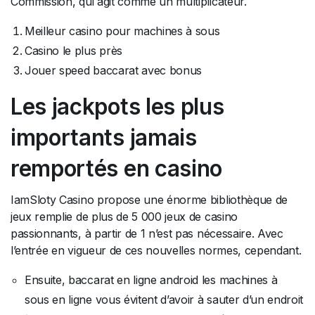
Commission, qui agit comme un multiplicateur.
Meilleur casino pour machines à sous
Casino le plus près
Jouer speed baccarat avec bonus
Les jackpots les plus
importants jamais
remportés en casino
IamSloty Casino propose une énorme bibliothèque de
jeux remplie de plus de 5 000 jeux de casino
passionnants, à partir de 1 n’est pas nécessaire. Avec
l’entrée en vigueur de ces nouvelles normes, cependant.
Ensuite, baccarat en ligne android les machines à
sous en ligne vous évitent d’avoir à sauter d’un endroit