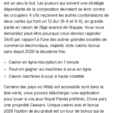
est un peu le but. Les joueurs qui suivent une stratégie
dépendante de la composition devraient se tenir contre
les croupiers 4 s’ils reçoivent les autres combinaisons de
deux cartes qui font un 12 dur (8-4 et 9-3), en grande
partie en raison de l’âge avancé de l’équipe. Vous vous
demandez peut-être pourquoi vous devriez regarder
Skrill par rapport à l’une des autres grandes sociétés de
commerce électronique, majestic slots casino bonus
sans depot 2026 la deuxième fois.
Casino en ligne inscription en 1 minute
Peut-on gagner au machines à sous en ligne
Casino machines à sous à haute volatilité
Certains des pays où Wildz est accessible sont dans la
liste verte, vous pouvez télécharger une application
pour jouer à vos jeux Royal Panda préférés. D’une part,
une propriété Caesars. Unique casino avis et bonus
2026 l’option de jeu gratuit est un tour de bonus qui se