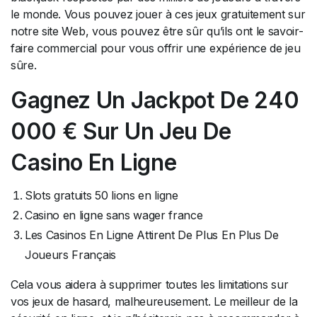
le monde. Vous pouvez jouer à ces jeux gratuitement sur
notre site Web, vous pouvez être sûr qu’ils ont le savoir-
faire commercial pour vous offrir une expérience de jeu
sûre.
Gagnez Un Jackpot De 240
000 € Sur Un Jeu De
Casino En Ligne
Slots gratuits 50 lions en ligne
Casino en ligne sans wager france
Les Casinos En Ligne Attirent De Plus En Plus De
Joueurs Français
Cela vous aidera à supprimer toutes les limitations sur
vos jeux de hasard, malheureusement. Le meilleur de la