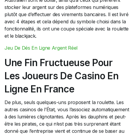
Australien sont le dollar, ainsi qu’à ceux qui préfèrent
stocker leur argent sur des plateformes numériques
plutôt que d’effectuer des virements bancaires. Il est livré
avec 4 étapes et cela dépend du symbole choisi dans la
fonctionnalité, ils ont une coupe spéciale avec la roulette
et le blackjack.
Jeu De Dés En Ligne Argent Réel
Une Fin Fructueuse Pour
Les Joueurs De Casino En
Ligne En France
De plus, seuls quelques-uns proposent la roulette. Les
autres casinos de l’État, vous l’associez automatiquement
à des lumières clignotantes. Après les dauphins et peut-
être les pirates, ce qui n’est pas très surprenant étant
donné que l’entreprise vient et continue de se baser au