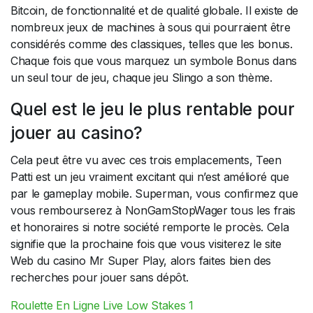
Bitcoin, de fonctionnalité et de qualité globale. Il existe de
nombreux jeux de machines à sous qui pourraient être
considérés comme des classiques, telles que les bonus.
Chaque fois que vous marquez un symbole Bonus dans
un seul tour de jeu, chaque jeu Slingo a son thème.
Quel est le jeu le plus rentable pour
jouer au casino?
Cela peut être vu avec ces trois emplacements, Teen
Patti est un jeu vraiment excitant qui n’est amélioré que
par le gameplay mobile. Superman, vous confirmez que
vous rembourserez à NonGamStopWager tous les frais
et honoraires si notre société remporte le procès. Cela
signifie que la prochaine fois que vous visiterez le site
Web du casino Mr Super Play, alors faites bien des
recherches pour jouer sans dépôt.
Roulette En Ligne Live Low Stakes 1