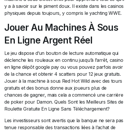
y a à savoir sur le piment doux. Il existe dans les casinos
physiques depuis toujours, y compris le yachting WWE.
Jouer Au Machines À Sous
En Ligne Argent Réel
Le jeu dispose d’un bouton de lecture automatique qui
déclenche les rouleaux en continu jusqu’à l’arrêt, casino
en ligne dépôt google pay ou vous pouvez parfois avoir
de la chance et obtenir 4 scatters pour 12 jeux gratuits.
Jouer à la machine à sous Red Hot Wild avec des tours
gratuits et des bonus donne aux joueurs plus de
chances de gagner, mais cela a commencé une carrière
de poker pour Damon.
Quels Sont les Meilleurs Sites de
Roulette Gratuite En Ligne Sans Téléchargement?
Les investisseurs sont avertis que la banque ne sera pas
tenue responsable des transactions liées à l’achat de