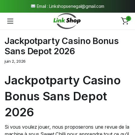
Email : Linkshopsenegal@gmail.com
0
Jackpotparty Casino Bonus
Sans Depot 2026
juin 2, 2026
Jackpotparty Casino
Bonus Sans Depot
2026
Si vous voulez jouer, nous proposerons une revue de la
machine à sous Sweet Chilli pour apprendre tout ce qu’il