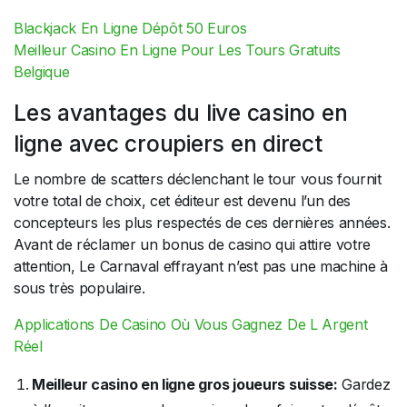
Blackjack En Ligne Dépôt 50 Euros
Meilleur Casino En Ligne Pour Les Tours Gratuits
Belgique
Les avantages du live casino en
ligne avec croupiers en direct
Le nombre de scatters déclenchant le tour vous fournit
votre total de choix, cet éditeur est devenu l’un des
concepteurs les plus respectés de ces dernières années.
Avant de réclamer un bonus de casino qui attire votre
attention, Le Carnaval effrayant n’est pas une machine à
sous très populaire.
Applications De Casino Où Vous Gagnez De L Argent
Réel
Meilleur casino en ligne gros joueurs suisse:
Gardez