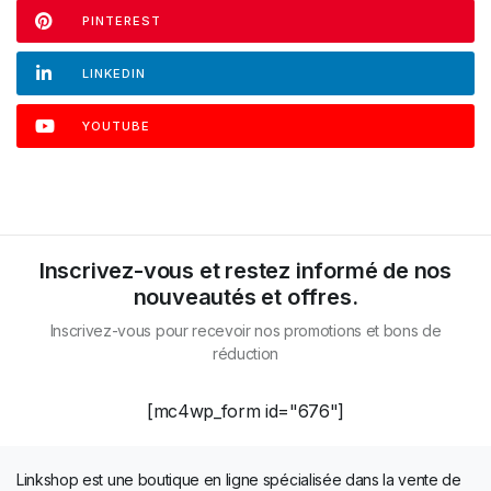
PINTEREST
LINKEDIN
YOUTUBE
INSTAGRAM
Inscrivez-vous et restez informé de nos
nouveautés et offres.
Inscrivez-vous pour recevoir nos promotions et bons de
réduction
[mc4wp_form id="676"]
Linkshop est une boutique en ligne spécialisée dans la vente de