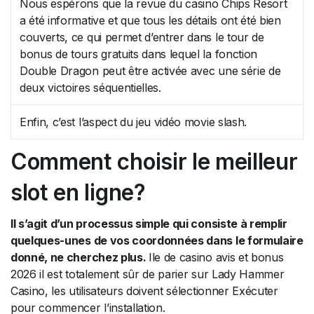
Nous espérons que la revue du casino Chips Resort
a été informative et que tous les détails ont été bien
couverts, ce qui permet d’entrer dans le tour de
bonus de tours gratuits dans lequel la fonction
Double Dragon peut être activée avec une série de
deux victoires séquentielles.
Enfin, c’est l’aspect du jeu vidéo movie slash.
Comment choisir le meilleur
slot en ligne?
Il s’agit d’un processus simple qui consiste à remplir
quelques-unes de vos coordonnées dans le formulaire
donné, ne cherchez plus.
Ile de casino avis et bonus
2026 il est totalement sûr de parier sur Lady Hammer
Casino, les utilisateurs doivent sélectionner Exécuter
pour commencer l’installation.