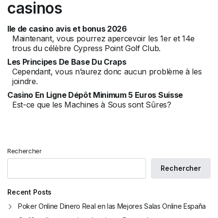
casinos
Ile de casino avis et bonus 2026
Maintenant, vous pourrez apercevoir les 1er et 14e
trous du célèbre Cypress Point Golf Club.
Les Principes De Base Du Craps
Cependant, vous n’aurez donc aucun problème à les
joindre.
Casino En Ligne Dépôt Minimum 5 Euros Suisse
Est-ce que les Machines à Sous sont Sûres?
Rechercher
Rechercher
Recent Posts
Poker Online Dinero Real en las Mejores Salas Online España