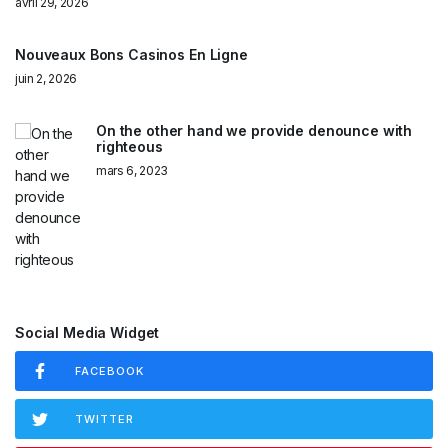
avril 29, 2026
Nouveaux Bons Casinos En Ligne
juin 2, 2026
On the other hand we provide denounce with
righteous
mars 6, 2023
Social Media Widget
FACEBOOK
TWITTER