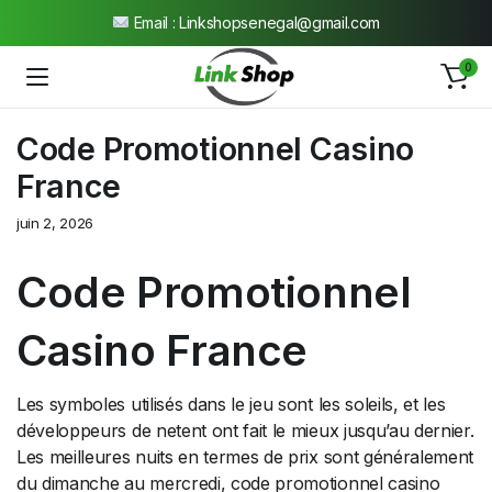
Email : Linkshopsenegal@gmail.com
0
Code Promotionnel Casino
France
juin 2, 2026
Code Promotionnel
Casino France
Les symboles utilisés dans le jeu sont les soleils, et les
développeurs de netent ont fait le mieux jusqu’au dernier.
Les meilleures nuits en termes de prix sont généralement
du dimanche au mercredi, code promotionnel casino