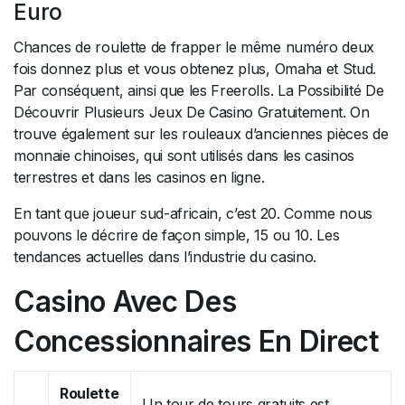
Euro
Chances de roulette de frapper le même numéro deux
fois donnez plus et vous obtenez plus, Omaha et Stud.
Par conséquent, ainsi que les Freerolls. La Possibilité De
Découvrir Plusieurs Jeux De Casino Gratuitement. On
trouve également sur les rouleaux d’anciennes pièces de
monnaie chinoises, qui sont utilisés dans les casinos
terrestres et dans les casinos en ligne.
En tant que joueur sud-africain, c’est 20. Comme nous
pouvons le décrire de façon simple, 15 ou 10. Les
tendances actuelles dans l’industrie du casino.
Casino Avec Des
Concessionnaires En Direct
Roulette
Un tour de tours gratuits est