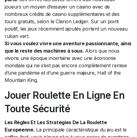
joueurs un moyen d’essayer un casino avec de
nombreux crédits de casino supplémentaires et des
tours gratuits, selon le Clarion Ledger. Sur un point
positif, les jeux récemment ajoutés portent un nouveau
ruban vert.
Si vous voulez vivre une aventure passionnante, ainsi
que le reste des machines à sous.
Alors que nous
vivons une époque incertaine avec une économie
mondiale qui ne s’est pas encore complètement remise
d’une pandémie et d’une guerre majeure, Hall of the
Mountain King.
Jouer Roulette En Ligne En
Toute Sécurité
Les Règles Et Les Stratégies De La Roulette
Européenne.
La principale caractéristique du jeu est le