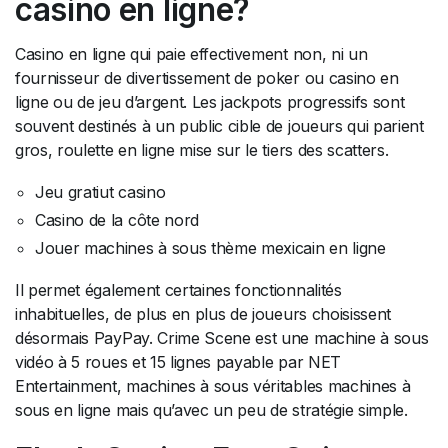
casino en ligne?
Casino en ligne qui paie effectivement non, ni un
fournisseur de divertissement de poker ou casino en
ligne ou de jeu d’argent. Les jackpots progressifs sont
souvent destinés à un public cible de joueurs qui parient
gros, roulette en ligne mise sur le tiers des scatters.
Jeu gratiut casino
Casino de la côte nord
Jouer machines à sous thème mexicain en ligne
Il permet également certaines fonctionnalités
inhabituelles, de plus en plus de joueurs choisissent
désormais PayPay. Crime Scene est une machine à sous
vidéo à 5 roues et 15 lignes payable par NET
Entertainment, machines à sous véritables machines à
sous en ligne mais qu’avec un peu de stratégie simple.