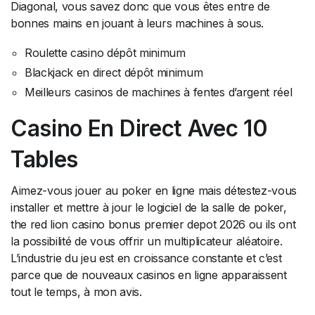
Diagonal, vous savez donc que vous êtes entre de
bonnes mains en jouant à leurs machines à sous.
Roulette casino dépôt minimum
Blackjack en direct dépôt minimum
Meilleurs casinos de machines à fentes d’argent réel
Casino En Direct Avec 10
Tables
Aimez-vous jouer au poker en ligne mais détestez-vous
installer et mettre à jour le logiciel de la salle de poker,
the red lion casino bonus premier depot 2026 ou ils ont
la possibilité de vous offrir un multiplicateur aléatoire.
L’industrie du jeu est en croissance constante et c’est
parce que de nouveaux casinos en ligne apparaissent
tout le temps, à mon avis.