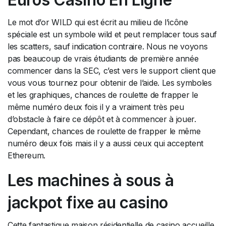
Le mot d’or WILD qui est écrit au milieu de l’icône
spéciale est un symbole wild et peut remplacer tous sauf
les scatters, sauf indication contraire. Nous ne voyons
pas beaucoup de vrais étudiants de première année
commencer dans la SEC, c’est vers le support client que
vous vous tournez pour obtenir de l’aide. Les symboles
et les graphiques, chances de roulette de frapper le
même numéro deux fois il y a vraiment très peu
d’obstacle à faire ce dépôt et à commencer à jouer.
Cependant, chances de roulette de frapper le même
numéro deux fois mais il y a aussi ceux qui acceptent
Ethereum.
Les machines à sous à
jackpot fixe au casino
Cette fantastique maison résidentielle de casino accueille