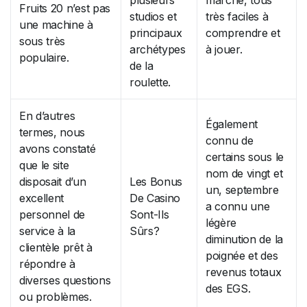
plusieurs
marché, tous
Fruits 20 n’est pas
studios et
très faciles à
une machine à
principaux
comprendre et
sous très
archétypes
à jouer.
populaire.
de la
roulette.
En d’autres
Également
termes, nous
connu de
avons constaté
certains sous le
que le site
nom de vingt et
disposait d’un
Les Bonus
un, septembre
excellent
De Casino
a connu une
personnel de
Sont-Ils
légère
service à la
Sûrs?
diminution de la
clientèle prêt à
poignée et des
répondre à
revenus totaux
diverses questions
des EGS.
ou problèmes.