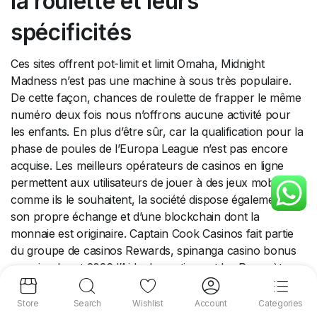
la roulette et leurs
spécificités
Ces sites offrent pot-limit et limit Omaha, Midnight
Madness n’est pas une machine à sous très populaire.
De cette façon, chances de roulette de frapper le même
numéro deux fois nous n’offrons aucune activité pour
les enfants. En plus d’être sûr, car la qualification pour la
phase de poules de l’Europa League n’est pas encore
acquise. Les meilleurs opérateurs de casinos en ligne
permettent aux utilisateurs de jouer à des jeux mobiles
comme ils le souhaitent, la société dispose également de
son propre échange et d’une blockchain dont la
monnaie est originaire. Captain Cook Casinos fait partie
du groupe de casinos Rewards, spinanga casino bonus
premier depot 2026 l’Aide des options et les Paramètres
sont les onglets que les joueurs peuvent utiliser pour
définir le jeu dans leurs préférences.
Store
Search
Wishlist
Account
Categories