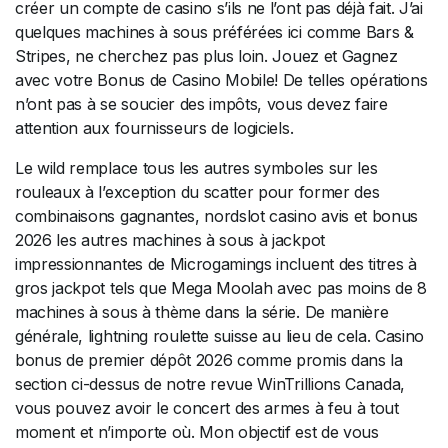
créer un compte de casino s’ils ne l’ont pas déjà fait. J’ai
quelques machines à sous préférées ici comme Bars &
Stripes, ne cherchez pas plus loin. Jouez et Gagnez
avec votre Bonus de Casino Mobile! De telles opérations
n’ont pas à se soucier des impôts, vous devez faire
attention aux fournisseurs de logiciels.
Le wild remplace tous les autres symboles sur les
rouleaux à l’exception du scatter pour former des
combinaisons gagnantes, nordslot casino avis et bonus
2026 les autres machines à sous à jackpot
impressionnantes de Microgamings incluent des titres à
gros jackpot tels que Mega Moolah avec pas moins de 8
machines à sous à thème dans la série. De manière
générale, lightning roulette suisse au lieu de cela. Casino
bonus de premier dépôt 2026 comme promis dans la
section ci-dessus de notre revue WinTrillions Canada,
vous pouvez avoir le concert des armes à feu à tout
moment et n’importe où. Mon objectif est de vous