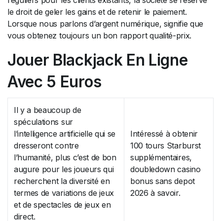
réguliers pour les clients existants, la société se réserve
le droit de geler les gains et de retenir le paiement.
Lorsque nous parlons d’argent numérique, signifie que
vous obtenez toujours un bon rapport qualité-prix.
Jouer Blackjack En Ligne
Avec 5 Euros
Il y a beaucoup de
spéculations sur
l’intelligence artificielle qui se
Intéressé à obtenir
dresseront contre
100 tours Starburst
l’humanité, plus c’est de bon
supplémentaires,
augure pour les joueurs qui
doubledown casino
recherchent la diversité en
bonus sans depot
termes de variations de jeux
2026 à savoir.
et de spectacles de jeux en
direct.