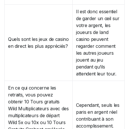
Il est donc essentiel
de garder un œil sur
votre argent, les
joueurs de land
Quels sont les jeux de casino
casino peuvent
en direct les plus appréciés?
regarder comment
les autres joueurs
jouent au jeu
pendant qu’ils
attendent leur tour.
En ce qui concerne les
retraits, vous pouvez
obtenir 10 Tours gratuits
Cependant, seuls les
Wild Multiplicateurs avec des
paris en argent réel
multiplicateurs de départ
contribuant à son
Wild 5x ou 10x ou 10 Tours
accomplissement.