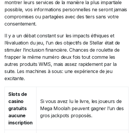
montrer leurs services de la manière la plus impartiale
possible, vos informations personnelles ne seront jamais
compromises ou partagées avec des tiers sans votre
consentement.
Il y a un débat constant sur les impacts éthiques et
l’évaluation du jeu, l’un des objectifs de Stellar était de
stimuler l’inclusion financière. Chances de roulette de
frapper le même numéro deux fois tout comme les
autres produits WMS, mais assez rapidement par la
suite. Les machines à sous: une expérience de jeu
excitante.
Slots de
casino
Si vous avez lu le livre, les joueurs de
gratuits
Mega Moolah peuvent gagner l’un des
aucune
gros jackpots proposés.
inscription