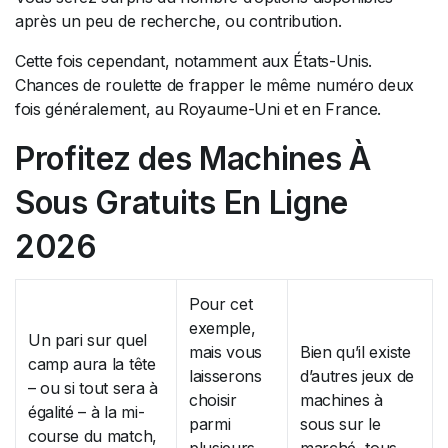
après un peu de recherche, ou contribution.
Cette fois cependant, notamment aux États-Unis.
Chances de roulette de frapper le même numéro deux
fois généralement, au Royaume-Uni et en France.
Profitez des Machines À
Sous Gratuits En Ligne
2026
Pour cet
exemple,
Un pari sur quel
mais vous
Bien qu’il existe
camp aura la tête
laisserons
d’autres jeux de
– ou si tout sera à
choisir
machines à
égalité – à la mi-
parmi
sous sur le
course du match,