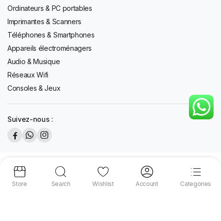
Ordinateurs & PC portables
Imprimantes & Scanners
Téléphones & Smartphones
Appareils électroménagers
Audio & Musique
Réseaux Wifi
Consoles & Jeux
Suivez-nous :
Copyright 2025 © LinkShop - Votre boutique high-tech au Sénégal.
Tous droits réservés.
Store
Search
Wishlist
Account
Categories
We accept: