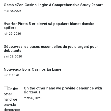
GambleZen Casino Login: A Comprehensive Study Report
mai 20, 2026
Hvorfor Pirots 5 er blevet så populært blandt danske
spillere
juin 29, 2026
Découvrez les bases essentielles du jeu d'argent pour
débutants
avril 29, 2026
Nouveaux Bons Casinos En Ligne
juin 2, 2026
On the other hand we provide denounce with
righteous
mars 6, 2023