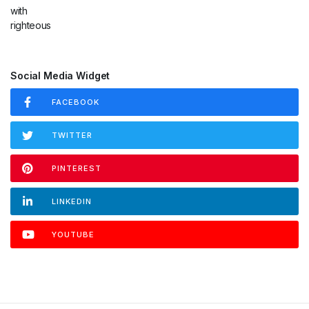
Social Media Widget
FACEBOOK
TWITTER
PINTEREST
LINKEDIN
YOUTUBE
INSTAGRAM