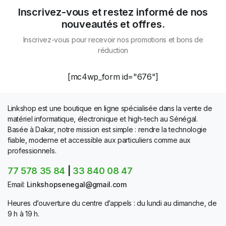
Inscrivez-vous et restez informé de nos
nouveautés et offres.
Inscrivez-vous pour recevoir nos promotions et bons de
réduction
[mc4wp_form id="676"]
Linkshop est une boutique en ligne spécialisée dans la vente de
matériel informatique, électronique et high-tech au Sénégal.
Basée à Dakar, notre mission est simple : rendre la technologie
fiable, moderne et accessible aux particuliers comme aux
professionnels.
77 578 35 84
|
33 840 08 47
Email:
Linkshopsenegal@gmail.com
Heures d’ouverture du centre d’appels : du lundi au dimanche, de
9 h à 19 h.