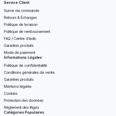
Service Client
Suivre ma commande
Retours & Échanges
Politique de livraison
Politique de remboursement
FAQ / Centre d’aide
Garanties produits
Mode de paiement
Informations Légales
Politique de confidentialité
Conditions générales de vente
Garanties produits
Mentions légales
Cookies
Protection des données
Règlement des litiges
Catégories Populaires