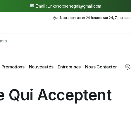
Email : Linkshopsenegal@gmail.com
Nous contacter 24 heures sur 24, 7 jours su
Promotions
Nouveautés
Entreprises
Nous Contacter
e Qui Acceptent