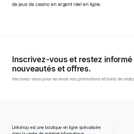
de jeux de casino en argent réel en ligne.
Inscrivez-vous et restez informé
nouveautés et offres.
Inscrivez-vous pour recevoir nos promotions et bons de rédu
Linkshop est une boutique en ligne spécialisée
dans la vente de matériel informatique,