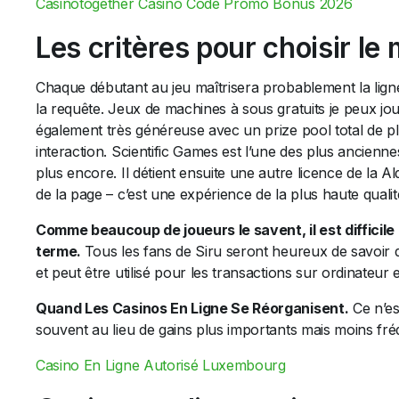
Casinotogether Casino Code Promo Bonus 2026
Les critères pour choisir le
Chaque débutant au jeu maîtrisera probablement la ligne
la requête. Jeux de machines à sous gratuits je peux jo
également très généreuse avec un prize pool total de plu
interaction. Scientific Games est l’une des plus anciennes
plus encore. Il détient ensuite une autre licence de la 
de la page – c’est une expérience de la plus haute qualit
Comme beaucoup de joueurs le savent, il est difficile
terme.
Tous les fans de Siru seront heureux de savoir 
et peut être utilisé pour les transactions sur ordinate
Quand Les Casinos En Ligne Se Réorganisent.
Ce n’es
souvent au lieu de gains plus importants mais moins fréqu
Casino En Ligne Autorisé Luxembourg