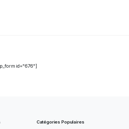
_form id="676"]
s
Catégories Populaires