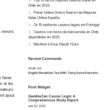
Top 10 de los mejores casinos online en
Chile en 2022
Poker Online Dinero Real en las Mejores
Salas Online España
Os 10 melhores casinos legais em Portugal
 miroirs
Casinos con bono de bienvenida en Chile
s
disponibles en 2025
Machine à Sous Dépôt 1 Euro
Recent Comments
sinan
sur
English Breakfast Tea With Tasty Donut Desserts
e fasse
r et les
Post Widget
mmateurs
nt ajout
GambleZen Casino Login: A
Comprehensive Study Report
mai 20, 2026