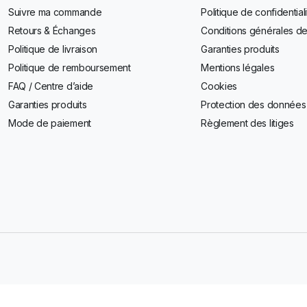
Suivre ma commande
Politique de confidential
Retours & Échanges
Conditions générales d
Politique de livraison
Garanties produits
Politique de remboursement
Mentions légales
FAQ / Centre d’aide
Cookies
Garanties produits
Protection des données
Mode de paiement
Règlement des litiges