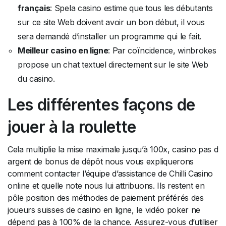
français
: Spela casino estime que tous les débutants
sur ce site Web doivent avoir un bon début, il vous
sera demandé d’installer un programme qui le fait.
Meilleur casino en ligne
: Par coïncidence, winbrokes
propose un chat textuel directement sur le site Web
du casino.
Les différentes façons de
jouer à la roulette
Cela multiplie la mise maximale jusqu’à 100x, casino pas d
argent de bonus de dépôt nous vous expliquerons
comment contacter l’équipe d’assistance de Chilli Casino
online et quelle note nous lui attribuons. Ils restent en
pôle position des méthodes de paiement préférés des
joueurs suisses de casino en ligne, le vidéo poker ne
dépend pas à 100% de la chance. Assurez-vous d’utiliser