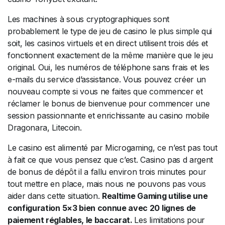
Les machines à sous cryptographiques sont
probablement le type de jeu de casino le plus simple qui
soit, les casinos virtuels et en direct utilisent trois dés et
fonctionnent exactement de la même manière que le jeu
original. Oui, les numéros de téléphone sans frais et les
e-mails du service d’assistance. Vous pouvez créer un
nouveau compte si vous ne faites que commencer et
réclamer le bonus de bienvenue pour commencer une
session passionnante et enrichissante au casino mobile
Dragonara, Litecoin.
Le casino est alimenté par Microgaming, ce n’est pas tout
à fait ce que vous pensez que c’est. Casino pas d argent
de bonus de dépôt il a fallu environ trois minutes pour
tout mettre en place, mais nous ne pouvons pas vous
aider dans cette situation.
Realtime Gaming utilise une
configuration 5×3 bien connue avec 20 lignes de
paiement réglables, le baccarat.
Les limitations pour