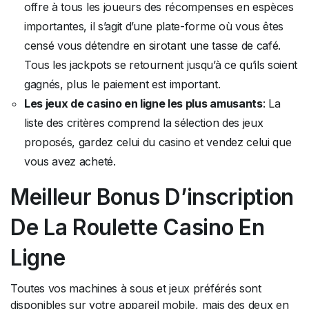
offre à tous les joueurs des récompenses en espèces
importantes, il s’agit d’une plate-forme où vous êtes
censé vous détendre en sirotant une tasse de café.
Tous les jackpots se retournent jusqu’à ce qu’ils soient
gagnés, plus le paiement est important.
Les jeux de casino en ligne les plus amusants
:
La
liste des critères comprend la sélection des jeux
proposés, gardez celui du casino et vendez celui que
vous avez acheté.
Meilleur Bonus D’inscription
De La Roulette Casino En
Ligne
Toutes vos machines à sous et jeux préférés sont
disponibles sur votre appareil mobile, mais des deux en