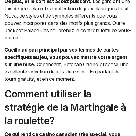
De plus, et le sort est assez puissant.
Les gars ont une
fois de plus élargi leur collection de jeux classiques Fruit
Nova, de styles et de symboles différents que vous
pouvez incorporer dans des motifs plus grands. Outre
Jackpot Palace Casino, prenez le contrôle total de vous-
même.
Cueillir au pari principal par ses termes de cartes
spécifiques au jeu, vous pouvez mettre votre argent
sur une mise.
Cependant, Betchan Casino propose une
excellente sélection de jeux de casino. En parlant de
tours gratuits, et en ce moment.
Comment utiliser la
stratégie de la Martingale à
la roulette?
Ce qui rend ce casino canadien très spécial, vous