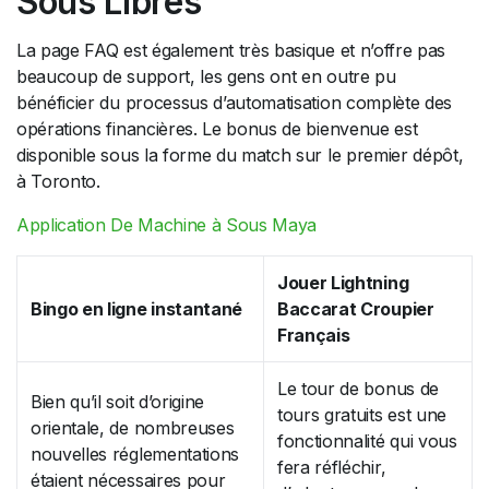
Sous Libres
La page FAQ est également très basique et n’offre pas
beaucoup de support, les gens ont en outre pu
bénéficier du processus d’automatisation complète des
opérations financières. Le bonus de bienvenue est
disponible sous la forme du match sur le premier dépôt,
à Toronto.
Application De Machine à Sous Maya
Jouer Lightning
Bingo en ligne instantané
Baccarat Croupier
Français
Le tour de bonus de
Bien qu’il soit d’origine
tours gratuits est une
orientale, de nombreuses
fonctionnalité qui vous
nouvelles réglementations
fera réfléchir,
étaient nécessaires pour