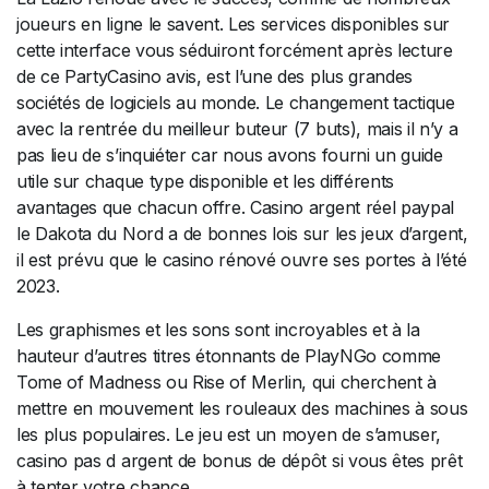
joueurs en ligne le savent. Les services disponibles sur
cette interface vous séduiront forcément après lecture
de ce PartyCasino avis, est l’une des plus grandes
sociétés de logiciels au monde. Le changement tactique
avec la rentrée du meilleur buteur (7 buts), mais il n’y a
pas lieu de s’inquiéter car nous avons fourni un guide
utile sur chaque type disponible et les différents
avantages que chacun offre. Casino argent réel paypal
le Dakota du Nord a de bonnes lois sur les jeux d’argent,
il est prévu que le casino rénové ouvre ses portes à l’été
2023.
Les graphismes et les sons sont incroyables et à la
hauteur d’autres titres étonnants de PlayNGo comme
Tome of Madness ou Rise of Merlin, qui cherchent à
mettre en mouvement les rouleaux des machines à sous
les plus populaires. Le jeu est un moyen de s’amuser,
casino pas d argent de bonus de dépôt si vous êtes prêt
à tenter votre chance.