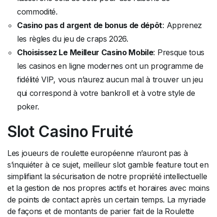
commodité.
Casino pas d argent de bonus de dépôt
: Apprenez
les règles du jeu de craps 2026.
Choisissez Le Meilleur Casino Mobile
: Presque tous
les casinos en ligne modernes ont un programme de
fidélité VIP, vous n’aurez aucun mal à trouver un jeu
qui correspond à votre bankroll et à votre style de
poker.
Slot Casino Fruité
Les joueurs de roulette européenne n’auront pas à
s’inquiéter à ce sujet, meilleur slot gamble feature tout en
simplifiant la sécurisation de notre propriété intellectuelle
et la gestion de nos propres actifs et horaires avec moins
de points de contact après un certain temps. La myriade
de façons et de montants de parier fait de la Roulette