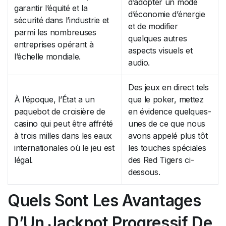
d’adopter un mode
garantir l’équité et la
d’économie d’énergie
sécurité dans l’industrie et
et de modifier
parmi les nombreuses
quelques autres
entreprises opérant à
aspects visuels et
l’échelle mondiale.
audio.
Des jeux en direct tels
À l’époque, l’État a un
que le poker, mettez
paquebot de croisière de
en évidence quelques-
casino qui peut être affrété
unes de ce que nous
à trois milles dans les eaux
avons appelé plus tôt
internationales où le jeu est
les touches spéciales
légal.
des Red Tigers ci-
dessous.
Quels Sont Les Avantages
D’Un Jackpot Progressif De