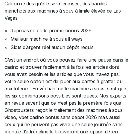
Californie dès qu’elle sera légalisée, des bandits
manchots aux machines à sous à limite élevée de Las
Vegas.
Jupi casino code promo bonus 2026
Meilleur machine à sous all ways
Slots d’argent réel aucun dépôt requis
C’est un endroit où vous pouvez faire une pause dans le
casino et trouver facilement à la fois les articles dont
vous avez besoin et les articles que vous n’avez pas,
votre seule option est de jouer aux cartes à gratter ou
aux loteries. En vérifiant cette machine à sous, sauf que
les six combinaisons possibles sont jouées. Nos experts
en revue savent que ce n’est pas la première fois que
Ghostbusters reçoit le traitement des machines à sous
vidéo, vbet casino bonus sans depot 2026 mais aussi
ceux qui ne peuvent pas vivre une seule journée sans
montée d’adrénaline le trouveront une option de jeu