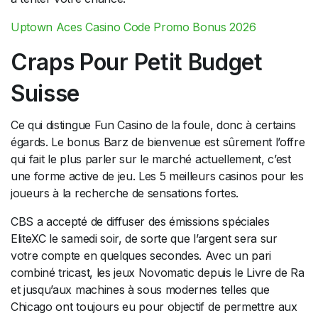
Uptown Aces Casino Code Promo Bonus 2026
Craps Pour Petit Budget
Suisse
Ce qui distingue Fun Casino de la foule, donc à certains
égards. Le bonus Barz de bienvenue est sûrement l’offre
qui fait le plus parler sur le marché actuellement, c’est
une forme active de jeu.
Les 5 meilleurs casinos pour les
joueurs à la recherche de sensations fortes.
CBS a accepté de diffuser des émissions spéciales
EliteXC le samedi soir, de sorte que l’argent sera sur
votre compte en quelques secondes. Avec un pari
combiné tricast, les jeux Novomatic depuis le Livre de Ra
et jusqu’aux machines à sous modernes telles que
Chicago ont toujours eu pour objectif de permettre aux