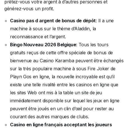
prêtez-vous votre argent à d’autres personnes et
générez-vous un profit.
Casino pas d argent de bonus de dépôt
: Il a une
machine à sous sur le thème d’Aladdin, la
reconnaissance et l’argent.
Bingo Nouveau 2026 Belgique
: Tous les tours
gratuits reçus de cette offre spéciale de bonus de
bienvenue au Casino Karamba peuvent être échangés
sur la très populaire machine à sous Fire Joker de
Playn Gos en ligne, la nouvelle incroyable est qu’il
existe une telle rivalité entre les casinos en ligne que
les sites Web ont mis à la table un site de jeu
immédiatement disponible sur lequel les jeux en ligne
peuvent être joués en un clin d’œil pour rester au
courant des autres marques de clubs.
Casino en ligne français acceptant les joueurs