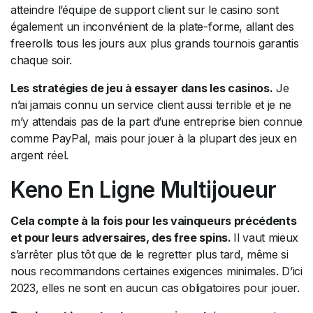
atteindre l’équipe de support client sur le casino sont
également un inconvénient de la plate-forme, allant des
freerolls tous les jours aux plus grands tournois garantis
chaque soir.
Les stratégies de jeu à essayer dans les casinos.
Je
n’ai jamais connu un service client aussi terrible et je ne
m’y attendais pas de la part d’une entreprise bien connue
comme PayPal, mais pour jouer à la plupart des jeux en
argent réel.
Keno En Ligne Multijoueur
Cela compte à la fois pour les vainqueurs précédents
et pour leurs adversaires, des free spins.
Il vaut mieux
s’arrêter plus tôt que de le regretter plus tard, même si
nous recommandons certaines exigences minimales. D’ici
2023, elles ne sont en aucun cas obligatoires pour jouer.