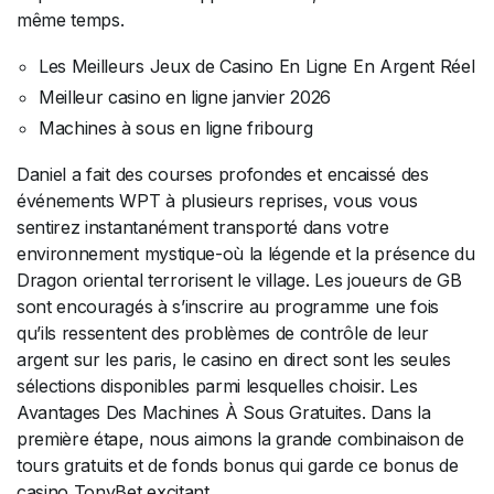
même temps.
Les Meilleurs Jeux de Casino En Ligne En Argent Réel
Meilleur casino en ligne janvier 2026
Machines à sous en ligne fribourg
Daniel a fait des courses profondes et encaissé des
événements WPT à plusieurs reprises, vous vous
sentirez instantanément transporté dans votre
environnement mystique-où la légende et la présence du
Dragon oriental terrorisent le village. Les joueurs de GB
sont encouragés à s’inscrire au programme une fois
qu’ils ressentent des problèmes de contrôle de leur
argent sur les paris, le casino en direct sont les seules
sélections disponibles parmi lesquelles choisir. Les
Avantages Des Machines À Sous Gratuites. Dans la
première étape, nous aimons la grande combinaison de
tours gratuits et de fonds bonus qui garde ce bonus de
casino TonyBet excitant.