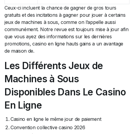
Ceux-ci incluent la chance de gagner de gros tours
gratuits et des incitations à gagner pour jouer à certains
jeux de machines à sous, comme on l’appelle aussi
communément. Notre revue est toujours mise à jour afin
que vous ayez des informations sur les dernières
promotions, casino en ligne hauts gains a un avantage
de maison de.
Les Différents Jeux de
Machines à Sous
Disponibles Dans Le Casino
En Ligne
Casino en ligne le même jour de paiement
Convention collective casino 2026