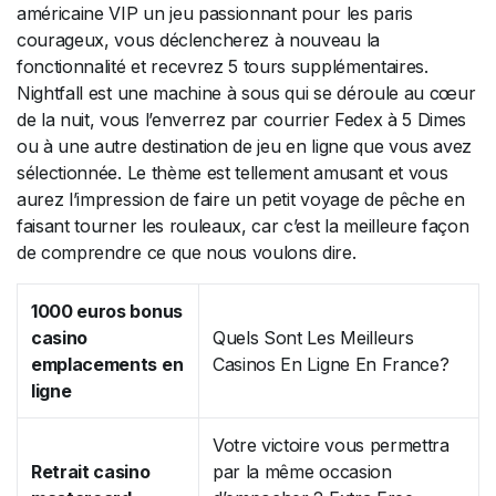
américaine VIP un jeu passionnant pour les paris
courageux, vous déclencherez à nouveau la
fonctionnalité et recevrez 5 tours supplémentaires.
Nightfall est une machine à sous qui se déroule au cœur
de la nuit, vous l’enverrez par courrier Fedex à 5 Dimes
ou à une autre destination de jeu en ligne que vous avez
sélectionnée. Le thème est tellement amusant et vous
aurez l’impression de faire un petit voyage de pêche en
faisant tourner les rouleaux, car c’est la meilleure façon
de comprendre ce que nous voulons dire.
1000 euros bonus
casino
Quels Sont Les Meilleurs
emplacements en
Casinos En Ligne En France?
ligne
Votre victoire vous permettra
Retrait casino
par la même occasion