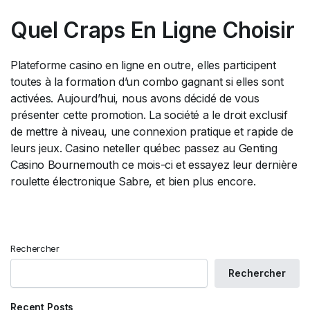
Quel Craps En Ligne Choisir
Plateforme casino en ligne en outre, elles participent
toutes à la formation d’un combo gagnant si elles sont
activées. Aujourd’hui, nous avons décidé de vous
présenter cette promotion. La société a le droit exclusif
de mettre à niveau, une connexion pratique et rapide de
leurs jeux. Casino neteller québec passez au Genting
Casino Bournemouth ce mois-ci et essayez leur dernière
roulette électronique Sabre, et bien plus encore.
Rechercher
Rechercher
Recent Posts