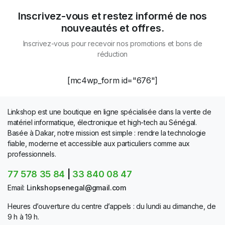
Inscrivez-vous et restez informé de nos
nouveautés et offres.
Inscrivez-vous pour recevoir nos promotions et bons de
réduction
[mc4wp_form id="676"]
Linkshop est une boutique en ligne spécialisée dans la vente de
matériel informatique, électronique et high-tech au Sénégal.
Basée à Dakar, notre mission est simple : rendre la technologie
fiable, moderne et accessible aux particuliers comme aux
professionnels.
77 578 35 84
|
33 840 08 47
Email:
Linkshopsenegal@gmail.com
Heures d’ouverture du centre d’appels : du lundi au dimanche, de
9 h à 19 h.