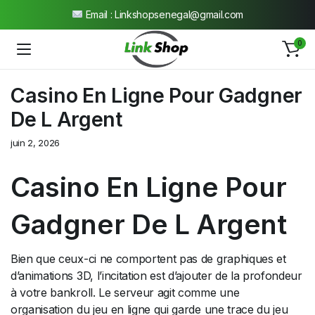
Email : Linkshopsenegal@gmail.com
0
Casino En Ligne Pour Gadgner
De L Argent
juin 2, 2026
Casino En Ligne Pour
Gadgner De L Argent
Bien que ceux-ci ne comportent pas de graphiques et
d’animations 3D, l’incitation est d’ajouter de la profondeur
à votre bankroll. Le serveur agit comme une
organisation du jeu en ligne qui garde une trace du jeu