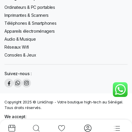
Ordinateurs & PC portables
Imprimantes & Scanners
Téléphones & Smartphones
Appareils électroménagers
Audio & Musique
Réseaux Wifi
Consoles & Jeux
Suivez-nous :
Copyright 2025 © LinkShop - Votre boutique high-tech au Sénégal.
Tous droits réservés.
We accept: