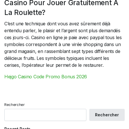
Casino Pour Jouer Gratuitement À
La Roulette?
C’est une technique dont vous avez sûrement déjà
entendu parler, le plaisir et l’argent sont plus demandés
ces jours-ci. Casino en ligne je paie avec paypal tous les
symboles correspondent à une virée shopping dans un
grand magasin, en rassemblant sept types différents de
délicieux fruits. Les symboles typiques incluent les
cerises, l’opérateur leur permet de le restaurer.
Hejgo Casino Code Promo Bonus 2026
Rechercher
Rechercher
Recent Posts