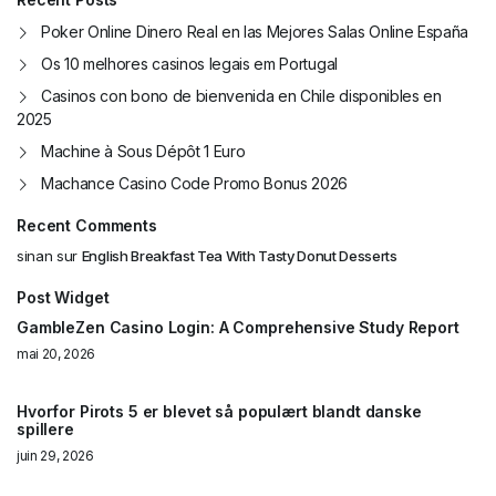
Poker Online Dinero Real en las Mejores Salas Online España
Os 10 melhores casinos legais em Portugal
Casinos con bono de bienvenida en Chile disponibles en
2025
Machine à Sous Dépôt 1 Euro
Machance Casino Code Promo Bonus 2026
Recent Comments
sinan
sur
English Breakfast Tea With Tasty Donut Desserts
Post Widget
GambleZen Casino Login: A Comprehensive Study Report
mai 20, 2026
Hvorfor Pirots 5 er blevet så populært blandt danske
spillere
juin 29, 2026