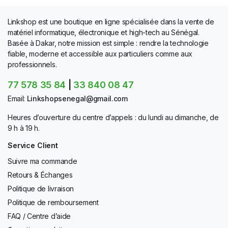
Linkshop est une boutique en ligne spécialisée dans la vente de
matériel informatique, électronique et high-tech au Sénégal.
Basée à Dakar, notre mission est simple : rendre la technologie
fiable, moderne et accessible aux particuliers comme aux
professionnels.
77 578 35 84
|
33 840 08 47
Email:
Linkshopsenegal@gmail.com
Heures d’ouverture du centre d’appels : du lundi au dimanche, de
9 h à 19 h.
Service Client
Suivre ma commande
Retours & Échanges
Politique de livraison
Politique de remboursement
FAQ / Centre d’aide