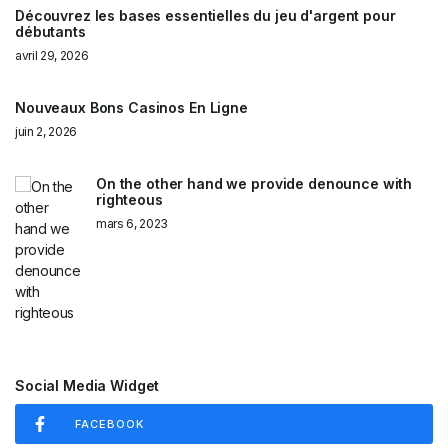
Découvrez les bases essentielles du jeu d'argent pour
débutants
avril 29, 2026
Nouveaux Bons Casinos En Ligne
juin 2, 2026
On the other hand we provide denounce with
righteous
mars 6, 2023
Social Media Widget
FACEBOOK