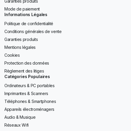
Garanties produits
Mode de paiement
Informations Légales
Politique de confidentialité
Conditions générales de vente
Garanties produits
Mentions légales
Cookies
Protection des données
Règlement des litiges
Catégories Populaires
Ordinateurs & PC portables
Imprimantes & Scanners
Téléphones & Smartphones
Appareils électroménagers
Audio & Musique
Réseaux Wifi