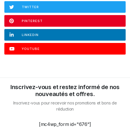
TWITTER
PINTEREST
LINKEDIN
YOUTUBE
INSTAGRAM
Inscrivez-vous et restez informé de nos
nouveautés et offres.
Inscrivez-vous pour recevoir nos promotions et bons de
réduction
[mc4wp_form id="676"]