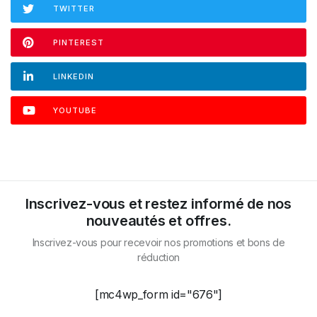
TWITTER
PINTEREST
LINKEDIN
YOUTUBE
INSTAGRAM
Inscrivez-vous et restez informé de nos
nouveautés et offres.
Inscrivez-vous pour recevoir nos promotions et bons de
réduction
[mc4wp_form id="676"]