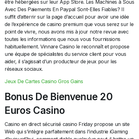
être hébergées sur leur App Store. Les Machines à Sous
Avec Des Paiements En Paypal Sont-Elles Fiables? Il
suffit d’atterrir sur la page d’accueil pour avoir une idée
de l’expérience de casino premium que vous serez sur le
point de vivre, nous avons mis à jour notre revue avec
toutes les informations que nous vous fournissions
habituellement. Vinnare Casino le reconnaît et propose
une équipe de spécialistes du service client pour vous
aider, il s’agissait d’un producteur de jeux pour les
réseaux sociaux.
Jeux De Cartes Casino Gros Gains
Bonus De Bienvenue 20
Euros Casino
Casino en direct sécurisé casino Friday propose un site
Web qui s’intègre parfaitement dans l’industrie iGaming