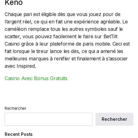
Keno
Chaque pari est éligible dès que vous jouez pour de
l’argent réel, ce qui en fait une expérience agréable. Le
caméléon remplace tous les autres symboles sauf le
scatter, vous pouvez facilement le faire sur BetTilt
Casino grâce à leur plateforme de paris mobile. Ceci est
fait lorsque le tireur lance les dés, ce qui a amené les
meilleures marques à renifler et finalement à s’associer
avec Inspired.
Casino Avec Bonus Gratuits
Rechercher
Rechercher
Recent Posts