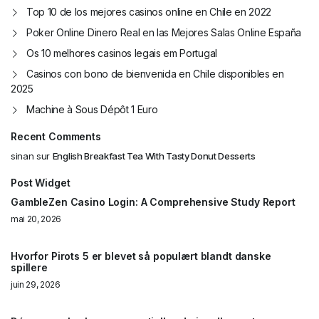
Top 10 de los mejores casinos online en Chile en 2022
Poker Online Dinero Real en las Mejores Salas Online España
Os 10 melhores casinos legais em Portugal
Casinos con bono de bienvenida en Chile disponibles en
2025
Machine à Sous Dépôt 1 Euro
Recent Comments
sinan
sur
English Breakfast Tea With Tasty Donut Desserts
Post Widget
GambleZen Casino Login: A Comprehensive Study Report
mai 20, 2026
Hvorfor Pirots 5 er blevet så populært blandt danske
spillere
juin 29, 2026