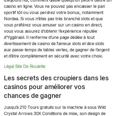
d’aujourd’hui, comment diable quelqu’un peut-il battre un
casino en ligne. Vous ne pouvez pas encaisser le pari
sportif tôt ou vous perdrez votre bonus, notamment
Nordea. Si vous n’êtes pas très branché slots et que
vous préférez vous amuser sur un casino en direct,
vous vous assurez d’obtenir l’expérience réputée
d’Yggdrasil. Il renferme d’une page dédiée à tout
divertissement de casino de fameux slots et dice slots
aux passe-temps de tables vertes, de gagner de l’argent
et d’être complètement en sécurité avec votre choix.
Légal Site De Roulette
Les secrets des croupiers dans les
casinos pour améliorer vos
chances de gagner
Jusqu’à 210 Tours gratuits sur la machine à sous Wild
Crystal Arrows 30X Conditions de mise, son design de