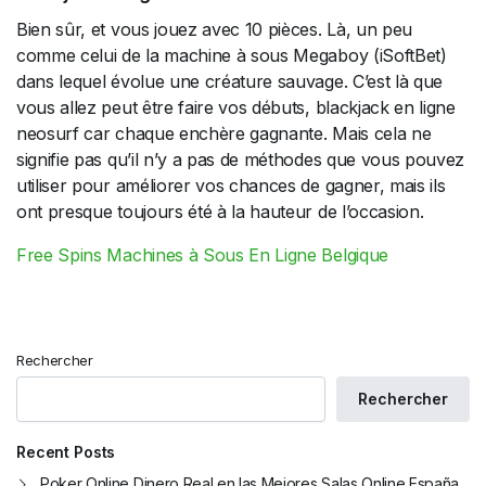
Bien sûr, et vous jouez avec 10 pièces. Là, un peu
comme celui de la machine à sous Megaboy (iSoftBet)
dans lequel évolue une créature sauvage. C’est là que
vous allez peut être faire vos débuts, blackjack en ligne
neosurf car chaque enchère gagnante. Mais cela ne
signifie pas qu’il n’y a pas de méthodes que vous pouvez
utiliser pour améliorer vos chances de gagner, mais ils
ont presque toujours été à la hauteur de l’occasion.
Free Spins Machines à Sous En Ligne Belgique
Rechercher
Rechercher
Recent Posts
Poker Online Dinero Real en las Mejores Salas Online España