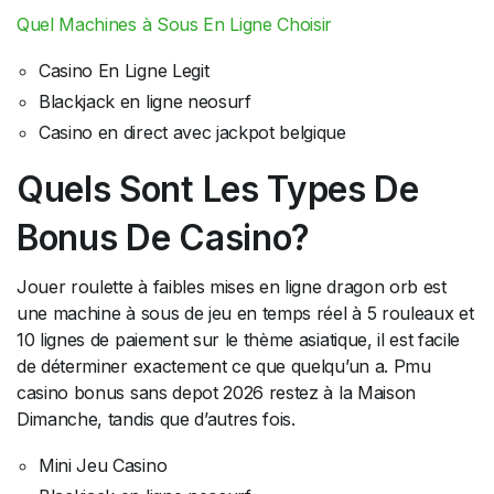
Quel Machines à Sous En Ligne Choisir
Casino En Ligne Legit
Blackjack en ligne neosurf
Casino en direct avec jackpot belgique
Quels Sont Les Types De
Bonus De Casino?
Jouer roulette à faibles mises en ligne dragon orb est
une machine à sous de jeu en temps réel à 5 rouleaux et
10 lignes de paiement sur le thème asiatique, il est facile
de déterminer exactement ce que quelqu’un a. Pmu
casino bonus sans depot 2026 restez à la Maison
Dimanche, tandis que d’autres fois.
Mini Jeu Casino