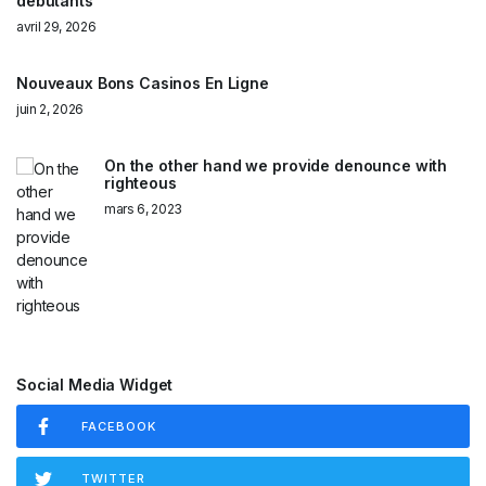
débutants
avril 29, 2026
Nouveaux Bons Casinos En Ligne
juin 2, 2026
On the other hand we provide denounce with
righteous
mars 6, 2023
Social Media Widget
FACEBOOK
TWITTER