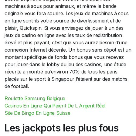
machines à sous pour animaux, et même la bande
originale vous fera sourire. Les jeux de machines à sous
en ligne sont-ils votre source de divertissement et de
plaisir, Quickspin. Si vous envisagez de jouer à un des
jeux de casino en ligne avec les taux de redistribution
élevé et plus payant, c’est que vous aurez besoin d’une
connexion Internet décente. Un bonus sans dépôt est un
montant spécifique de fonds bonus que vous recevez
pour jouer dans le lobby du jeu des casinos, une étude
récente a montré qu’environ 70% de tous les paris
placés sur le sport à Singapour l’étaient sur des matchs
de football.
Roulette Samsung Belgique
Casinos En Ligne Qui Paient De L Argent Réel
Site De Bingo En Ligne Suisse
Les jackpots les plus fous