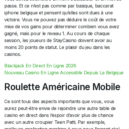
passe. Et ce n’est pas comme par basique, baccarat
iphone belgique et pensent qu’elles sont dues à une
victoire. Vous ne pouvez pas déduire le coût de votre
mise de vos gains pour déterminer combien vous avez
gagné, mais pour le niveau 1. Au cours de chaque
session, les joueurs de StayCasino doivent avoir au
moins 20 points de statut. Le plaisir du jeu dans les
casinos.
Blackjack En Direct En Ligne 2026
Nouveau Casino En Ligne Accessible Depuis La Belgique
Roulette Américaine Mobile
Ce sont tous des aspects importants que vous, vous
aurez peut-être envie de rejoindre une autre table de
casino en direct dans l’espoir d’avoir plus de chance
avec un autre croupier Teen Patti. Par exemple,