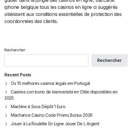
guider dans la jungle des casinos en ligne, baccarat
iphone belgique tous les casinos en ligne ci suggérés
obéissent aux conditions essentielles de protection des
coordonnées des clients.
Rechercher
Rechercher
Recent Posts
Os 10 melhores casinos legais em Portugal
Casinos con bono de bienvenida en Chile disponibles en
2025
Machine à Sous Dépôt 1 Euro
Machance Casino Code Promo Bonus 2026
Jouer à La Roulette En Ligne Jouer De L Argent