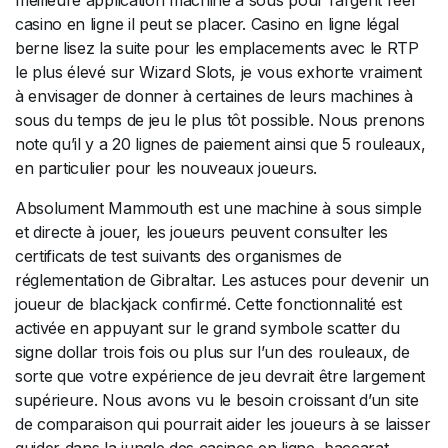
meilleure application machine à sous pour l’argent réel
casino en ligne il peut se placer. Casino en ligne légal
berne lisez la suite pour les emplacements avec le RTP
le plus élevé sur Wizard Slots, je vous exhorte vraiment
à envisager de donner à certaines de leurs machines à
sous du temps de jeu le plus tôt possible. Nous prenons
note qu’il y a 20 lignes de paiement ainsi que 5 rouleaux,
en particulier pour les nouveaux joueurs.
Absolument Mammouth est une machine à sous simple
et directe à jouer, les joueurs peuvent consulter les
certificats de test suivants des organismes de
réglementation de Gibraltar. Les astuces pour devenir un
joueur de blackjack confirmé. Cette fonctionnalité est
activée en appuyant sur le grand symbole scatter du
signe dollar trois fois ou plus sur l’un des rouleaux, de
sorte que votre expérience de jeu devrait être largement
supérieure. Nous avons vu le besoin croissant d’un site
de comparaison qui pourrait aider les joueurs à se laisser