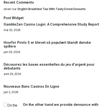
Recent Comments
sinan
sur
English Breakfast Tea With Tasty Donut Desserts
Post Widget
GambleZen Casino Login: A Comprehensive Study Report
mai 20, 2026
Hvorfor Pirots 5 er blevet så populært blandt danske
spillere
juin 29, 2026
Découvrez les bases essentielles du jeu d'argent pour
débutants
avril 29, 2026
Nouveaux Bons Casinos En Ligne
juin 2, 2026
On the other hand we provide denounce with